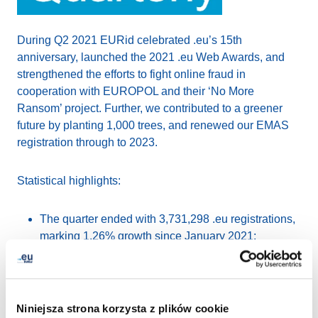
During Q2 2021 EURid celebrated .eu’s 15th
anniversary, launched the 2021 .eu Web Awards, and
strengthened the efforts to fight online fraud in
cooperation with EUROPOL and their ‘No More
Ransom’ project. Further, we contributed to a greener
future by planting 1,000 trees, and renewed our EMAS
registration through to 2023.
Statistical highlights:
The quarter ended with 3,731,298 .eu registrations,
marking 1.26% growth since January 2021;
212,228 new domain name registrations recorded;
Portugal tops the list of top-growth countries with
61.5% growth in registrations;
Average renewal rate of 82.88%.
Niniejsza strona korzysta z plików cookie