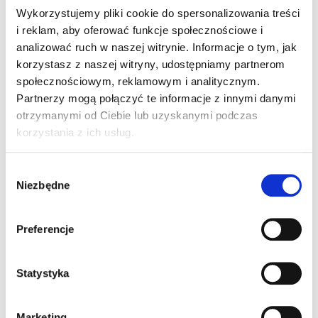
Wykorzystujemy pliki cookie do spersonalizowania treści
Other developments in Q2:
i reklam, aby oferować funkcje społecznościowe i
analizować ruch w naszej witrynie. Informacje o tym, jak
EURid celebrated the fifth anniversary of the .ею
korzystasz z naszej witryny, udostępniamy partnerom
extension by hosting events in Sofia, Bulgaria;
społecznościowym, reklamowym i analitycznym.
EURid’s public website achieved Level AA under
Partnerzy mogą połączyć te informacje z innymi danymi
the Web Content Accessibility Guidelines;
otrzymanymi od Ciebie lub uzyskanymi podczas
EURid’s Dynamic Coalition on Data and Trust held
korzystania z ich usług.
a meeting during EuroDIG 2021.
Wybór
Niezbędne
zgody
For further details, consult EURid’s
Q2 2021 progress
Preferencje
report.
Statystyka
LinkedIn
Twitter
Facebook
udostępnianie przez
Marketing