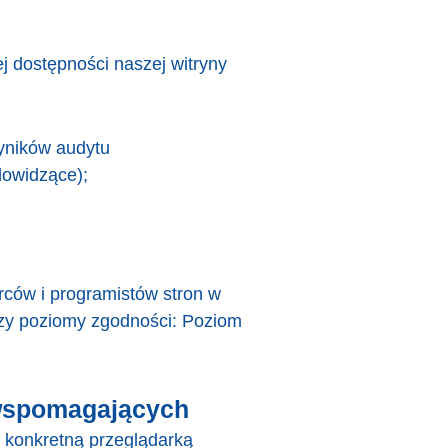
 dostępności naszej witryny
wyników audytu
dowidzące);
ców i programistów stron w
rzy poziomy zgodności: Poziom
 wspomagających
z konkretną przeglądarką