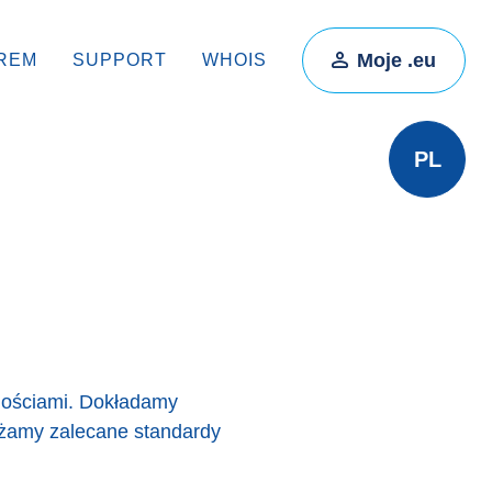
Moje .eu
REM
SUPPORT
WHOIS
PL
nościami. Dokładamy
ażamy zalecane standardy