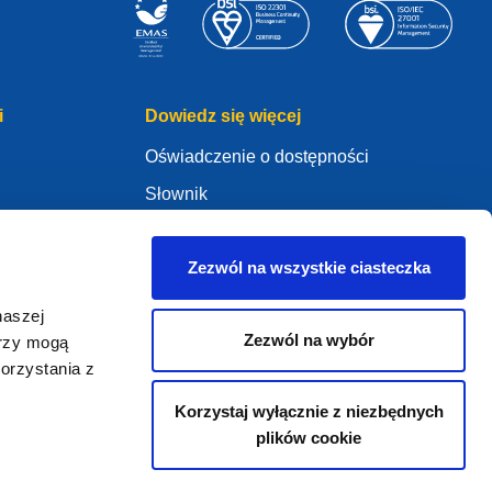
i
Dowiedz się więcej
Oświadczenie o dostępności
Słownik
WHOIS
Moje konto .eu
Zezwól na wszystkie ciasteczka
naszej
Zezwól na wybór
erzy mogą
orzystania z
ure Policy
Korzystaj wyłącznie z niezbędnych
plików cookie
2005 - 2026 EURid VZW. Wszystkie Prawa Zastrzeżone