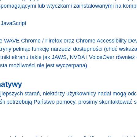
wspomagającymi lub wtyczkami zainstalowanymi na komp
JavaScript
ie WAVE Chrome / Firefox oraz Chrome Accessibility Dev
ryny pełniąc funkcję narzędzi dostępności (choć wskazana
ytniki ekranu takie jak JAWS, NVDA i VoiceOver również 
ista możliwości nie jest wyczerpana).
natywy
lepszych starań, niektórzy użytkownicy nadal mogą od
eśli potrzebują Państwo pomocy, prosimy skontaktować 