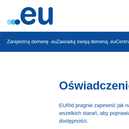
Zarejestruj domenę .eu
Zawiaduj swoją domeną .eu
Centr
Oświadczeni
EURid pragnie zapewnić jak n
wszelkich starań, aby popraw
dostępności.