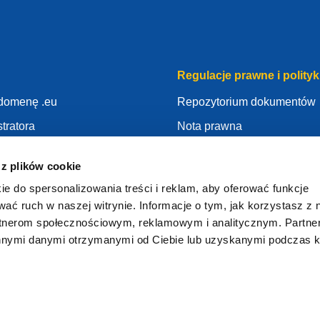
Regulacje prawne i polityk
 domenę .eu
Repozytorium dokumentów
tratora
Nota prawna
woją domeną .eu
Polityka Prywatności
 z plików cookie
edzy
RODO
ie do spersonalizowania treści i reklam, aby oferować funkcje
Polityka Ciasteczek
wać ruch w naszej witrynie. Informacje o tym, jak korzystasz z 
stratorem
Articles of Association
rtnerom społecznościowym, reklamowym i analitycznym. Partn
innymi danymi otrzymanymi od Ciebie lub uzyskanymi podczas k
EURid Responsible Disclos