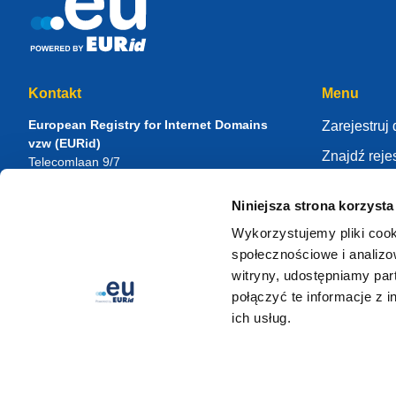
Kontakt
Menu
European Registry for Internet Domains
Zarejestruj
vzw (EURid)
Znajdź rejes
Telecomlaan 9/7
1831
Diegem
, Belgium
Zawiaduj s
RPR Brussel – VAT BE 0864.240.405
Niniejsza strona korzysta
Centrum wi
Zapytania ogólne
Wykorzystujemy pliki cook
O EURid
Telefon:
+32 2 401 27 50
społecznościowe i analizo
Wsparcie ogólne:
info@eurid.eu
Zostań reje
witryny, udostępniamy pa
Zapytania prasowe:
press@eurid.eu
połączyć te informacje z 
ich usług.