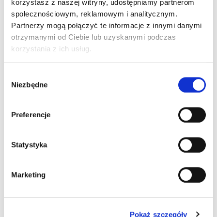
korzystasz z naszej witryny, udostępniamy partnerom
szczegółowe statystyki nt. rejestracji w
społecznościowym, reklamowym i analitycznym.
naszym rejestrze.
Partnerzy mogą połączyć te informacje z innymi danymi
otrzymanymi od Ciebie lub uzyskanymi podczas
korzystania z ich usług.
Wybór
Niezbędne
zgody
Preferencje
.eu Illustrated
Statystyka
Magazyn .eu Illustrated przedstawia historie
użytkowników domeny .eu, opisuje
Marketing
działania EURid i pokazuje, w jaki sposób
nazwa domeny .eu wspiera firmy
ekspandujące na rynki UE i EOG.
Pokaż szczegóły