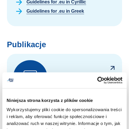
Guidelines for .eu in Cyrillic
Guidelines for .eu in Greek
Publikacje
Niniejsza strona korzysta z plików cookie
Raporty roczne i kwartalne
Wykorzystujemy pliki cookie do spersonalizowania treści
Roczne i kwartalne raporty EURid
i reklam, aby oferować funkcje społecznościowe i
dostarczają informacji o najnowszych
analizować ruch w naszej witrynie. Informacje o tym, jak
trendach w rejestracji domen oraz