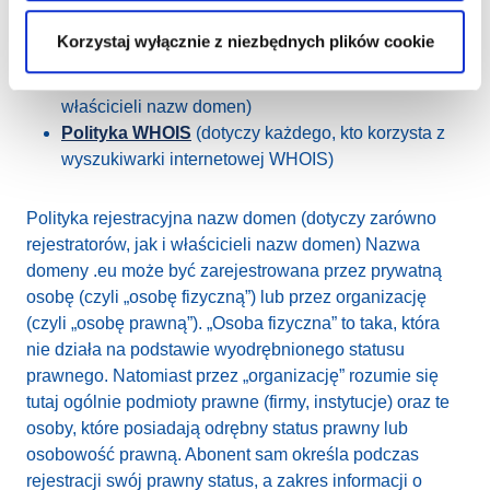
Korzystaj wyłącznie z niezbędnych plików cookie
Umowa Rejestratorska
(dotyczy rejestratorów)
Warunki
(dotyczą zarówno rejestratorów, jak i
właścicieli nazw domen)
Polityka WHOIS
(dotyczy każdego, kto korzysta z
wyszukiwarki internetowej WHOIS)
Polityka rejestracyjna nazw domen (dotyczy zarówno
rejestratorów, jak i właścicieli nazw domen) Nazwa
domeny .eu może być zarejestrowana przez prywatną
osobę (czyli „osobę fizyczną”) lub przez organizację
(czyli „osobę prawną”). „Osoba fizyczna” to taka, która
nie działa na podstawie wyodrębnionego statusu
prawnego. Natomiast przez „organizację” rozumie się
tutaj ogólnie podmioty prawne (firmy, instytucje) oraz te
osoby, które posiadają odrębny status prawny lub
osobowość prawną. Abonent sam określa podczas
rejestracji swój prawny status, a zakres informacji o