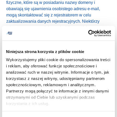
fizyczne, które są w posiadaniu nazwy domeny i
obawiają się ujawnienia osobistego adresu e-mail,
mogą skontaktować się z rejestratorem w celu
zaktualizowania danych rejestracyjnych. Niektórzy
rejestratorzy zapewniają swoim klientom (abonentom
domen) opcję użycia zastępczego adresu e-mail do
publikacji w internetowej wyszukiwarce
WHOIS
.
Korzystanie z zastępczego innego adresu e-mail
Niniejsza strona korzysta z plików cookie
podlega umowie między abonentem a rejestratorem.
Wykorzystujemy pliki cookie do spersonalizowania treści
i reklam, aby oferować funkcje społecznościowe i
Jako administrator („data controller”) jesteśmy
analizować ruch w naszej witrynie. Informacje o tym, jak
zobowiązani skutecznie i poprawnie reagować na
korzystasz z naszej witryny, udostępniamy partnerom
wnioski o udzielenie dostępu do danych osobowych,
społecznościowym, reklamowym i analitycznym.
składane przez abonentów nazw domen. Abonenci
Partnerzy mogą połączyć te informacje z innymi danymi
nazw domen mogą sprawdzić swoje dane rejestracyjne
otrzymanymi od Ciebie lub uzyskanymi podczas
logując się na platformę
Moje .eu
. Wszelkie wnioski
korzystania z ich usług.
związane z egzekwowaniem praw osoby, której dane
dotyczą, można także składać na adres
privacy@eurid.eu
.