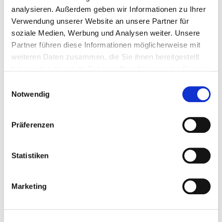
Registrierungstrends und detaillierte
analysieren. Außerdem geben wir Informationen zu Ihrer
Statistiken zu den Registrierungen.
Verwendung unserer Website an unsere Partner für
soziale Medien, Werbung und Analysen weiter. Unsere
Partner führen diese Informationen möglicherweise mit
weiteren Daten zusammen, die Sie ihnen bereitgestellt
haben oder die sie im Rahmen Ihrer Nutzung der Dienste
gesammelt haben.
Einwilligungsauswahl
Notwendig
Präferenzen
.eu Illustrated
Statistiken
.eu Illustrated stellt die Geschichten von .eu-
Nutzern vor, gibt einen Überblick über die
Aktivitäten von EURid und zeigt auf, wie der
Marketing
Domainname .eu Unternehmen bei der
Expansion auf den Märkten von EU und
EWR unterstützen konnte.