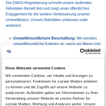
Die EMAS-Registrierung schreibt unsere laufenden
Aktivitäten formell fest und zeigt unser öffentliches
Engagement für die weitere Verbesserung unserer
Umweltbilanz. Unsere Aktivitäten umfassen unter
anderem:
Umweltfreundlichere Beschaffung:
Wir wenden
umweltfreundliche Kriterien an, wenn wir Waren (mit
besonderem Schwerpunkt auf IT-Ausrüstung) und
Dienstleistungen (mit besonderem Schwerpunkt auf
Rechenzentren, Netzwerkzugang, Reisen und
Leasing von Fahrzeugen) kaufen.
Diese Webseite verwendet Cookies
Wir verwenden Cookies, um Inhalte und Anzeigen zu
Bewährte Verfahren:
Wir ermutigen unsere
personalisieren, Funktionen für soziale Medien anbieten
Mitarbeiter, sich aktiv an unserem
zu können und die Zugriffe auf unsere Website zu
Nachhaltigkeitsprogramm zu beteiligen und unsere
analysieren. Außerdem geben wir Informationen zu Ihrer
bewährten Verfahren mit Kollegen der Branche und
Verwendung unserer Website an unsere Partner für
Stakeholdern zu teilen, um ihr Engagement für
soziale Medien, Werbung und Analysen weiter. Unsere