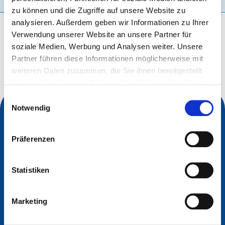
zu können und die Zugriffe auf unsere Website zu
analysieren. Außerdem geben wir Informationen zu Ihrer
Wonach suchen Sie?
Verwendung unserer Website an unsere Partner für
soziale Medien, Werbung und Analysen weiter. Unsere
Suchanfrage
Partner führen diese Informationen möglicherweise mit
weiteren Daten zusammen, die Sie ihnen bereitgestellt
haben oder die sie im Rahmen Ihrer Nutzung der Dienste
gesammelt haben.
Einwilligungsauswahl
Notwendig
Präferenzen
Statistiken
Marketing
Kontakt