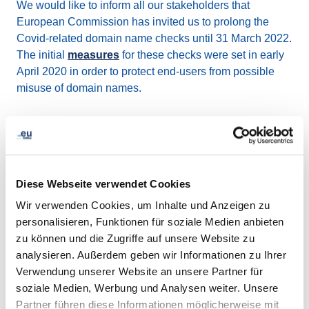
We would like to inform all our stakeholders that
European Commission has invited us to prolong the
Covid-related domain name checks until 31 March 2022.
The initial
measures
for these checks were set in early
April 2020 in order to protect end-users from possible
misuse of domain names.
Our
APEWS
platform, containing the Covid-19 related
keywords, will scan all new .eu registrations with the
purpose of preventing the registration of suspicious
domain names.
Diese Webseite verwendet Cookies
Wir verwenden Cookies, um Inhalte und Anzeigen zu
Registrants of domain names containing certain Covid-
personalisieren, Funktionen für soziale Medien anbieten
keywords are invited to validate their data and submit a
zu können und die Zugriffe auf unsere Website zu
statement confirming their domain name is registered in
analysieren. Außerdem geben wir Informationen zu Ihrer
‘good faith’. Should you receive an email from EURid
Verwendung unserer Website an unsere Partner für
with such validation request, please consult this
soziale Medien, Werbung und Analysen weiter. Unsere
information
to learn more about the follow-up actions at
Partner führen diese Informationen möglicherweise mit