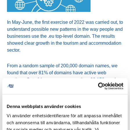
In May-June, the first exercise of 2022 was carried out, to
understand possible new patterns in the way people and
businesses use the .eu top-level domain. The results
showed clear growth in the tourism and accommodation
sector.
From a random sample of 200,000 domain names, we
found that over 81% of domains have active web
services. Out of those names, more than 68,152 resolve
to a content-rich website.
The categorisation was performed by the Italian
Denna webbplats använder cookies
cooperative “Officina dell’ abitare” and is based on a set
Vi använder enhetsidentifierare för att anpassa innehållet
of categories chosen and defined by several
CENTR
och annonserna till användarna, tillhandahålla funktioner
members. To achieve a higher level of accuracy, each
för sociala medier och analysera vår trafik. Vi