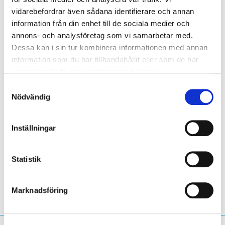
website was reviewed three times.
vidarebefordrar även sådana identifierare och annan
information från din enhet till de sociala medier och
In comparison to the categorisation in the first half of
annons- och analysföretag som vi samarbetar med.
2021, the results show a clear increase in the ’Tourism
Dessa kan i sin tur kombinera informationen med annan
and Accommodation’ category by 1.5%. The ‘Commerce’
information som du har tillhandahållit eller som de har
and ‘IT’ communities remained at the top of the list,
samlat in när du har använt deras tjänster.
covering 18.4% and 11% of the categories respectively.
Samtyckesval
Nödvändig
See more on our statistics page
Inställningar
LinkedIn
Twitter
Facebook
dela via
Statistik
Marknadsföring