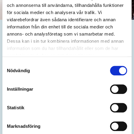
och annonserna till användarna, tillhandahålla funktioner
för sociala medier och analysera vår trafik. Vi
vidarebefordrar även sådana identifierare och annan
information från din enhet till de sociala medier och
annons- och analysföretag som vi samarbetar med.
Vill du skydda ditt .eu-
Dessa kan i sin tur kombinera informationen med annan
domännamn?
information som du har tillhandahållit eller som de har
samlat in när du har använt deras tjänster.
Se till att tjänsterna som är kopplade till ditt domännamn
Samtyckesval
Nödvändig
är säkra och tillgängliga genom att be ditt ombud
aktivera de senaste säkerhetsfunktionerna för din .eu-
domän.
Inställningar
Aktivera DNSSEC
Statistik
Aktivera låstjänster
Marknadsföring