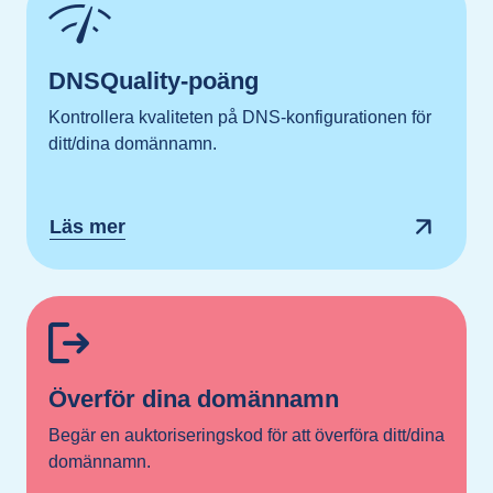
DNSQuality-poäng
Kontrollera kvaliteten på DNS-konfigurationen för
ditt/dina domännamn.
Läs mer
Överför dina domännamn
Begär en auktoriseringskod för att överföra ditt/dina
domännamn.