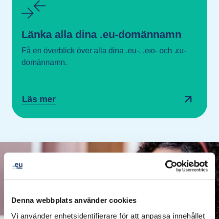
Länka alla dina .eu-domännamn
Få en överblick över alla dina .eu-, .ею- och .ευ-
domännamn.
Läs mer
Denna webbplats använder cookies
Vi använder enhetsidentifierare för att anpassa innehållet