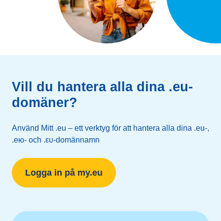
Vill du hantera alla dina .eu-
domäner?
Använd Mitt .eu – ett verktyg för att hantera alla dina .eu-,
.ею- och .ευ-domännamn
Logga in på my.eu