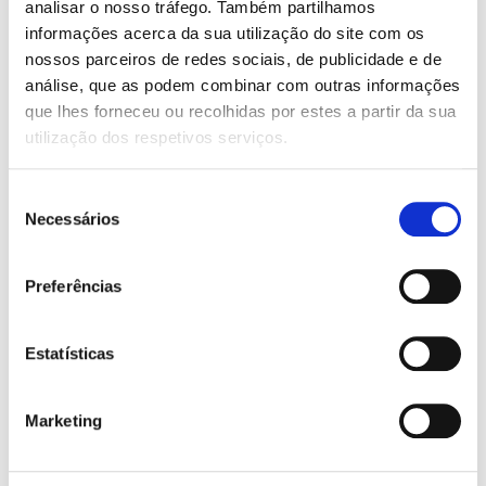
tendências de registo e incluem estatísticas
analisar o nosso tráfego. Também partilhamos
detalhadas sobre os registos na autoridade
informações acerca da sua utilização do site com os
de registo.
nossos parceiros de redes sociais, de publicidade e de
análise, que as podem combinar com outras informações
que lhes forneceu ou recolhidas por estes a partir da sua
utilização dos respetivos serviços.
Seleção
Necessários
de
consentimento
Preferências
.eu Illustrated
Estatísticas
A publicação .eu Illustrated dá destaque às
histórias dos utilizadores do domínio .eu,
Marketing
apresenta as atividades da EURid e mostra
como este nome de domínio tem apoiado
empresas na sua expansão pelos mercados