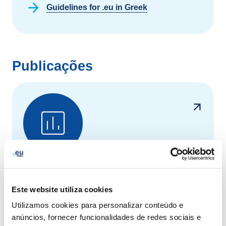
Guidelines for .eu in Greek
Publicações
Relatórios Anuais e
Trimestrais
Este website utiliza cookies
Os relatórios anuais e trimestrais da EURid
Utilizamos cookies para personalizar conteúdo e
proporcionam uma visão geral das
anúncios, fornecer funcionalidades de redes sociais e