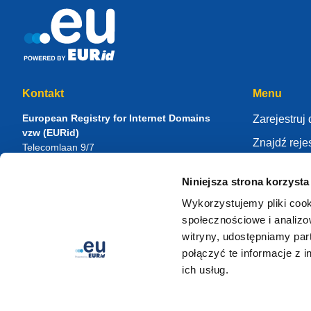
Kontakt
Menu
European Registry for Internet Domains
Zarejestruj
vzw (EURid)
Znajdź rejes
Telecomlaan 9/7
1831
Diegem
, Belgium
Zawiaduj s
RPR Brussel – VAT BE 0864.240.405
Niniejsza strona korzysta
Centrum wi
Zapytania ogólne
Wykorzystujemy pliki cook
O EURid
Telefon:
+32 2 401 27 50
społecznościowe i analizo
Wsparcie ogólne:
info@eurid.eu
Zostań reje
witryny, udostępniamy pa
Zapytania prasowe:
press@eurid.eu
połączyć te informacje z 
ich usług.