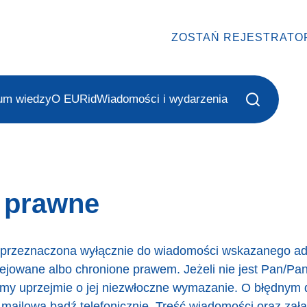
ZOSTAŃ REJESTRATO
um wiedzy
O EURid
Wiadomości i wydarzenia
e prawne
t przeznaczona wyłącznie do wiadomości wskazanego ad
lejowane albo chronione prawem. Jeżeli nie jest Pan/P
simy uprzejmie o jej niezwłoczne wymazanie. O błędnym
ilową bądź telefonicznie. Treść wiadomości oraz załąc