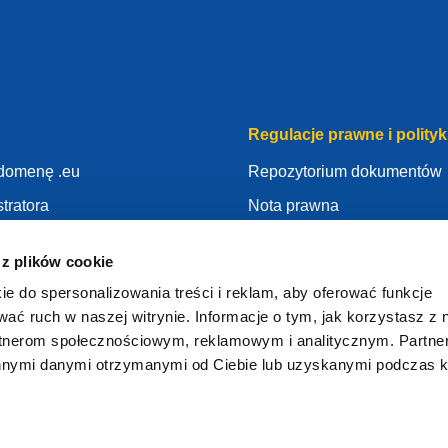
Regulacje prawne i polityk
 domenę .eu
Repozytorium dokumentów
tratora
Nota prawna
woją domeną .eu
Polityka Prywatności
 z plików cookie
edzy
RODO
ie do spersonalizowania treści i reklam, aby oferować funkcje
Polityka Ciasteczek
wać ruch w naszej witrynie. Informacje o tym, jak korzystasz z 
stratorem
Articles of Association
rtnerom społecznościowym, reklamowym i analitycznym. Partn
innymi danymi otrzymanymi od Ciebie lub uzyskanymi podczas k
EURid Responsible Disclos