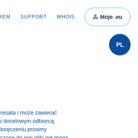
Moje .eu
REM
SUPPORT
WHOIS
PL
resata i może zawierać
ani docelowym odbiorcą
 doręczeniu prosimy
zone do niej pliki nie mogą