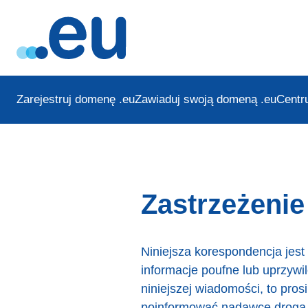
Zarejestruj domenę .eu
Zawiaduj swoją domeną .eu
Centr
Zastrzeżeni
Niniejsza korespondencja jes
informacje poufne lub uprzywi
niniejszej wiadomości, to pro
poinformować nadawcę drogą ma