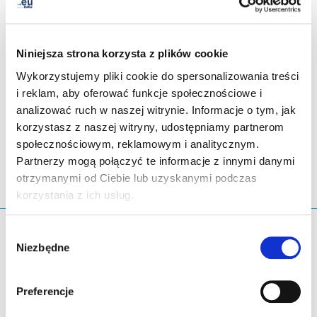
The EURid team wishes you and your loved ones a
pleasant Easter break.
Niniejsza strona korzysta z plików cookie
Wykorzystujemy pliki cookie do spersonalizowania treści
i reklam, aby oferować funkcje społecznościowe i
analizować ruch w naszej witrynie. Informacje o tym, jak
LinkedIn
Twitter
Facebook
udostępnianie przez
korzystasz z naszej witryny, udostępniamy partnerom
społecznościowym, reklamowym i analitycznym.
Partnerzy mogą połączyć te informacje z innymi danymi
otrzymanymi od Ciebie lub uzyskanymi podczas
korzystania z ich usług.
Czego szukasz?
Wybór
Niezbędne
zgody
Zapytanie wyszukiwania
Preferencje