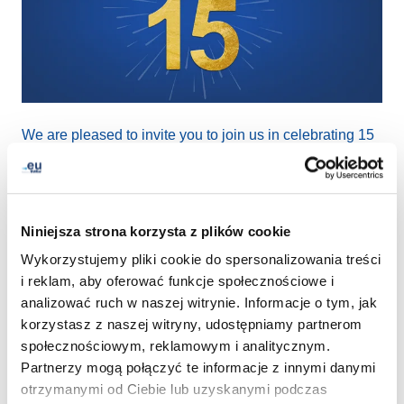
We are pleased to invite you to join us in celebrating 15
years of the European online community!
Join our virtual celebration of .eu on
7 April at 12.30 PM
(CEST)
on our .eu Live Talk page
Niniejsza strona korzysta z plików cookie
https://link.eurid.eu/eulivetalks
Wykorzystujemy pliki cookie do spersonalizowania treści
i reklam, aby oferować funkcje społecznościowe i
We look forward to reflecting back on some of .eu’s most
analizować ruch w naszej witrynie. Informacje o tym, jak
impressive milestones and sharing untold stories with
korzystasz z naszej witryny, udostępniamy partnerom
you!
społecznościowym, reklamowym i analitycznym.
Partnerzy mogą połączyć te informacje z innymi danymi
Looking forward to see you there!
otrzymanymi od Ciebie lub uzyskanymi podczas