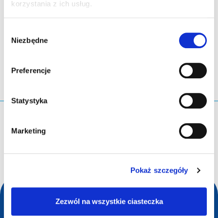
korzystania z ich usług.
Wybór
LinkedIn
Twitter
Facebook
udostępnianie przez
Niezbędne
zgody
Preferencje
Statystyka
Czego szukasz?
Marketing
Zapytanie wyszukiwania
Pokaż szczegóły
Zezwól na wszystkie ciasteczka