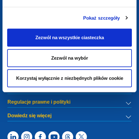
Kontakt
Pokaż szczegóły
European Registry for Internet Domains vzw (EURid)
Telecomlaan 9/7
1831
Diegem
, Belgium
Zezwól na wszystkie ciasteczka
RPR Brussel – VAT BE 0864.240.405
Zapytania ogólne
Zezwól na wybór
Telefon:
+32 2 401 27 50
Wsparcie ogólne:
info@eurid.eu
Zapytania prasowe:
press@eurid.eu
Korzystaj wyłącznie z niezbędnych plików cookie
Menu
Regulacje prawne i polityki
Dowiedz się więcej