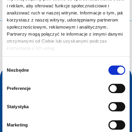
i reklam, aby oferować funkcje społecznościowe i
analizować ruch w naszej witrynie. Informacje o tym, jak
korzystasz z naszej witryny, udostępniamy partnerom
społecznościowym, reklamowym i analitycznym.
Czego szukasz?
Partnerzy mogą połączyć te informacje z innymi danymi
otrzymanymi od Ciebie lub uzyskanymi podczas
Zapytanie wyszukiwania
korzystania z ich usług.
Wybór
Niezbędne
zgody
Preferencje
Statystyka
Marketing