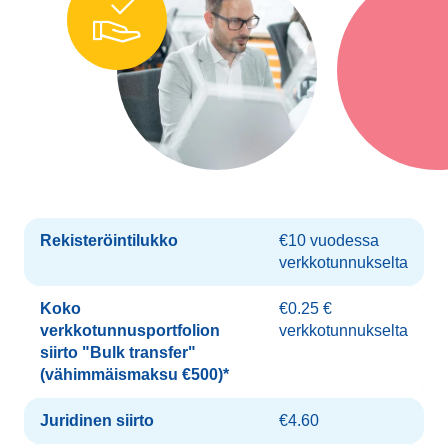
Rekisteröintilukko
€10 vuodessa
verkkotunnukselta
Koko
€0.25 €
verkkotunnusportfolion
verkkotunnukselta
siirto "Bulk transfer"
(vähimmäismaksu €500)*
Juridinen siirto
€4.60