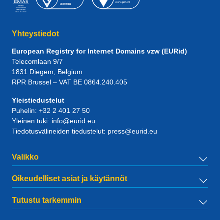
Yhteystiedot
European Registry for Internet Domains vzw (EURid)
Telecomlaan 9/7
1831
Diegem
, Belgium
RPR Brussel – VAT BE 0864.240.405
Yleistiedustelut
Puhelin:
+32 2 401 27 50
Yleinen tuki:
info@eurid.eu
Tiedotusvälineiden tiedustelut:
press@eurid.eu
Valikko
Oikeudelliset asiat ja käytännöt
Tutustu tarkemmin