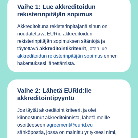
Vaihe 1: Lue akkreditoidun
rekisterinpitäjän sopimus
Akkreditoituna rekisterinpitäjänä sinun on
noudatettava EURid
akkreditoidun
rekisterinpitäjän sopimuksen sääntöjä ja
täytettävä
akkreditointikriteerit
, joten lue
akkreditoidun rekisterinpitäjän sopimus
ennen
hakemuksesi lähettämistä.
Vaihe 2: Lähetä EURid:lle
akkreditointipyyntö
Jos täytät akkreditointikriteerit ja olet
kiinnostunut akkreditoinnista, lähetä meille
osoitteeseen
agreement@eurid.eu
sähköpostia, jossa on mainittu yrityksesi nimi,