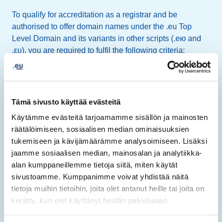
To qualify for accreditation as a registrar and be
authorised to offer domain names under the .eu Top
Level Domain and its variants in other scripts (.ею and
.ευ), you are required to fulfil the following criteria:
You provide
official proof of business
, by
providing relevant documentation upon request.
You maintain your
own operational website
in at
Tämä sivusto käyttää evästeitä
least one official language of the European Union,
Käytämme evästeitä tarjoamamme sisällön ja mainosten
containing:
räätälöimiseen, sosiaalisen median ominaisuuksien
tukemiseen ja kävijämäärämme analysoimiseen. Lisäksi
your complete identification details (such as official
jaamme sosiaalisen median, mainosalan ja analytiikka-
company name, legal form, registration number,
alan kumppaneillemme tietoja siitä, miten käytät
address, telephone, e-mail address and website)
sivustoamme. Kumppanimme voivat yhdistää näitä
clear information on the services and pricing you
tietoja muihin tietoihin, joita olet antanut heille tai joita on
offer
kerätty, kun olet käyttänyt heidän palvelujaan.
a domain availability check or link to
https://whois.eurid.eu
.