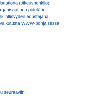
isaationa (oikeushenkilö).
 organisaationa pidetään
enkilöllisyyden edustajana.
 on vaikutusta WWW-pohjaisessa
tu seuraaviin: