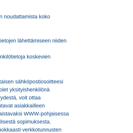
ien noudattamista koko
ietojen lähettämiseen niiden
nkilötietoja koskevien
taisen sähköpostiosoitteesi
olet yksityishenkilönä
ydestä, voit ottaa
antavat asiakkailleen
ulkaistavaksi WWW-pohjaisessa
välisestä sopimuksesta.
tehokkaasti verkkotunnusten