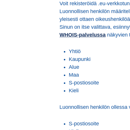
Voit rekisteröidä .eu-verkkotun
Luonnollisen henkilön määritel
yleisesti ottaen oikeushenkilöä
Sinun on itse valittava, esiin
WHOIS-palvelussa
näkyvien t
Yhtiö
Kaupunki
Alue
Maa
S-postiosoite
Kieli
Luonnollisen henkilön ollessa v
S-postiosoite