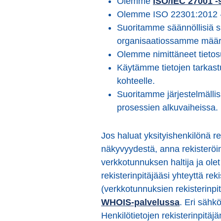
Olemme
ISO/IEC 27001 -s
Olemme ISO 22301:2012 -se
Suoritamme säännöllisiä si
organisaatiossamme määri
Olemme nimittäneet tieto
Käytämme tietojen tarkastu
kohteelle.
Suoritamme järjestelmällisi
prosessien alkuvaiheissa.
Jos haluat yksityishenkilönä r
näkyvyydestä, anna rekisteröinn
verkkotunnuksen haltija ja ole
rekisterinpitäjääsi yhteyttä reki
(verkkotunnuksien rekisterinpi
WHOIS-palvelussa
. Eri sähk
Henkilötietojen rekisterinpitä