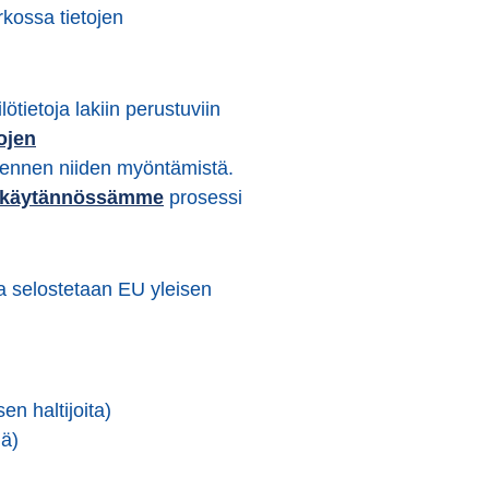
rkossa tietojen
ötietoja lakiin perustuviin
ojen
ti ennen niiden myöntämistä.
akäytännössämme
prosessi
sa selostetaan EU
yleisen
en haltijoita)
ä)