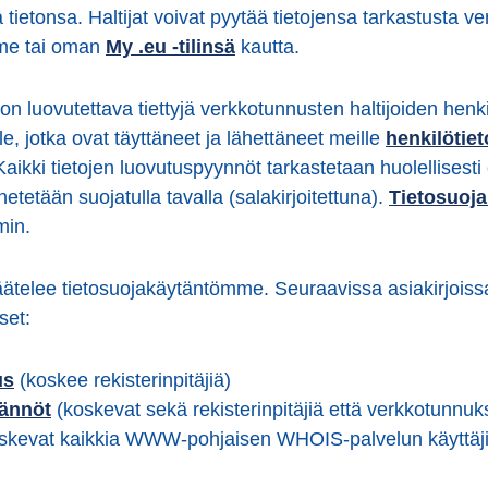
 tietonsa. Haltijat voivat pyytää tietojensa tarkastusta ve
me tai oman
My .eu -tilinsä
kautta.
 luovutettava tiettyjä verkkotunnusten haltijoiden henkil
le, jotka ovat täyttäneet ja lähettäneet meille
henkilötiet
Kaikki tietojen luovutuspyynnöt tarkastetaan huolellises
hetetään suojatulla tavalla (salakirjoitettuna).
Tietosuoj
min.
säätelee tietosuojakäytäntömme. Seuraavissa asiakirjois
set:
us
(koskee rekisterinpitäjiä)
äännöt
(koskevat sekä rekisterinpitäjiä että verkkotunnuks
skevat kaikkia WWW-pohjaisen WHOIS-palvelun käyttäji