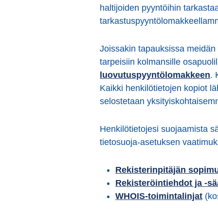
haltijoiden pyyntöihin tarkastaa
tarkastuspyyntölomakkeellam
Joissakin tapauksissa meidän on
tarpeisiin kolmansille osapuolil
luovutuspyyntölomakkeen
. 
Kaikki henkilötietojen kopiot lä
selostetaan yksityiskohtaisem
Henkilötietojesi suojaamista 
tietosuoja-asetuksen vaatimuk
Rekisterinpitäjän sopim
Rekisteröintiehdot ja -s
WHOIS-toimintalinjat
(ko