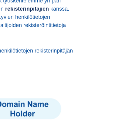
änä työskentelemme ympäri
ien
rekisterinpitäjien
kanssa.
tyvien henkilötietojen
tijoiden rekisteröintitietoja
nkilötietojen rekisterinpitäjän