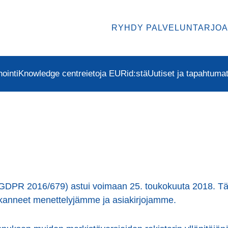
RYHDY PALVELUNTARJOA
ointi
Knowledge centre
ietoja EURid:stä
Uutiset ja tapahtuma
 (GDPR 2016/679) astui voimaan 25. toukokuuta 2018. 
anneet menettelyjämme ja asiakirjojamme.