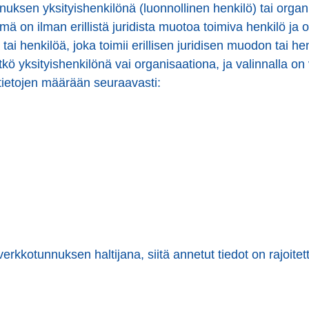
nuksen yksityishenkilönä (luonnollinen henkilö) tai organ
mä on ilman erillistä juridista muotoa toimiva henkilö ja
 tai henkilöä, joka toimii erillisen juridisen muodon tai h
nytkö yksityishenkilönä vai organisaationa, ja valinnalla
ietojen määrään seuraavasti:
erkkotunnuksen haltijana, siitä annetut tiedot on rajoitet