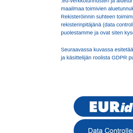
.eu-verkkotunnusten ja aluetu
maailmaa toimivien aluetunnuk
Rekisteröinnin suhteen toimimme
rekisterinpitäjänä (data control
puolestamme ja ovat siten kysei
Seuraavassa kuvassa esitetään v
ja käsittelijän roolista GDPR
pu