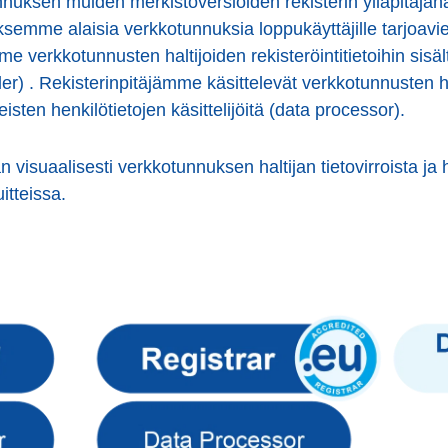
nnuksen muiden merkistöversioiden rekisterin ylläpitäj
semme alaisia verkkotunnuksia loppukäyttäjille tarjoav
 verkkotunnusten haltijoiden rekisteröintitietoihin sisäl
ler) . Rekisterinpitäjämme käsittelevät verkkotunnusten hal
sten henkilötietojen käsittelijöitä (data processor).
isuaalisesti verkkotunnuksen haltijan tietovirroista ja he
itteissa.