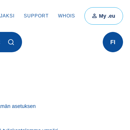
My .eu
JAKSI
SUPPORT
WHOIS
FI
t
Tämän asetuksen