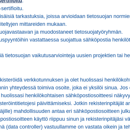
ertifioitu
.
rtifioitu.
säisiä tarkastuksia, joissa arvioidaan tietosuojan norm
teltyjen mittareiden mukaan.
suojavastaavan ja muodostaneet tietosuojatyöryhmän.
spyyntöihin vastattaessa suojattua sähköpostia henkilöt
ä tietosuojan vaikutusarviointeja uusien projektien tai he
ekisteröidä verkkotunnuksen ja olet huolissasi henkilökoh
in yhteydessä toimiva osoite, joka ei yksilöi sinua. Jos 
t huolissasi henkilökohtaisen sähköpostiosoitteesi näkyvy
steröintitietojesi päivittämiseksi. Jotkin rekisterinpitäjät 
täjille) mahdollisuuden antaa eri sähköpostiosoitteen j
öpostiosoitteen käyttö riippuu sinun ja rekisterinpitäjäsi 
jänä (data controller) vastuullamme on vastata oikein ja 