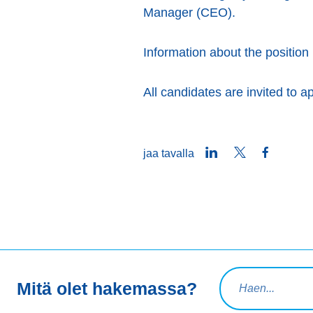
Manager (CEO).
Information about the positio
All candidates are invited to a
LinkedIn
Twitter
Faceboo
jaa tavalla
Hakuteksti
Mitä olet hakemassa?