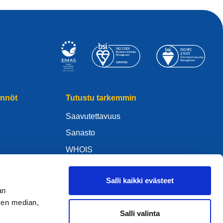
ännöt
Tutustu tarkemmin
Saavutettavuus
Sanasto
WHOIS
My .eu
Salli kaikki evästeet
an
sen median,
Salli valinta
ure Policy