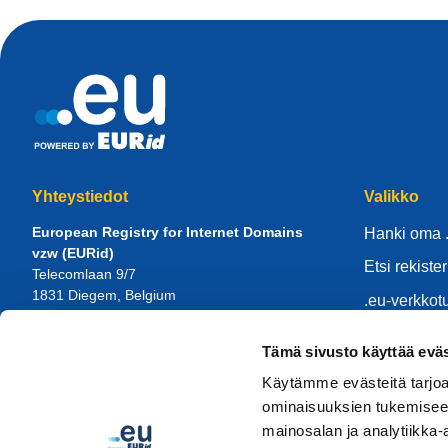
Yhteystiedot
Valikko
European Registry for Internet Domains
Hanki oma 
vzw (EURid)
Etsi rekister
Telecomlaan 9/7
1831
Diegem
, Belgium
.eu-verkkot
RPR Brussel – VAT BE 0864.240.405
Knowledge 
Tämä sivusto käyttää eväs
Yleistiedustelut
ietoja EURi
Puhelin:
+32 2 401 27 50
Käytämme evästeitä tarjoa
Yleinen tuki:
info@eurid.eu
Ryhdy palve
ominaisuuksien tukemisee
Tiedotusvälineiden tiedustelut:
mainosalan ja analytiikka-
press@eurid.eu