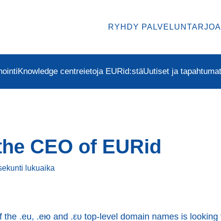
RYHDY PALVELUNTARJOA
ointi
Knowledge centre
ietoja EURid:stä
Uutiset ja tapahtuma
 the CEO of EURid
sekunti
lukuaika
 the .eu, .ею and .ευ top-level domain names is looking 