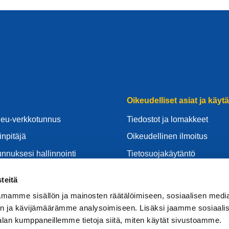
Oikeudelliset asiat ja käyt
.eu-verkkotunnus
Tiedostot ja lomakkeet
inpitäjä
Oikeudellinen ilmoitus
unnuksesi hallinnointi
Tietosuojakäytäntö
centre
GDPR
teitä
d:stä
Evästekäytäntö
mamme sisällön ja mainosten räätälöimiseen, sosiaalisen medi
luntarjoajaksi
Articles of Association
n ja kävijämäärämme analysoimiseen. Lisäksi jaamme sosiaali
alan kumppaneillemme tietoja siitä, miten käytät sivustoamme.
EURid Responsible Disclos