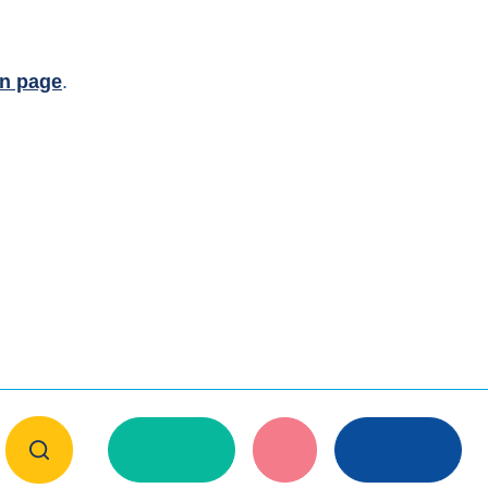
In page
.