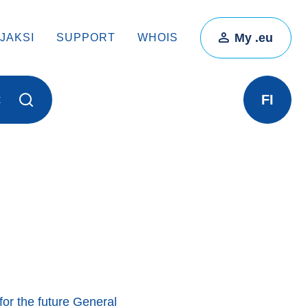
My .eu
JAKSI
SUPPORT
WHOIS
FI
t
for the future General