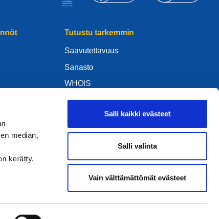
ännöt
Tutustu tarkemmin
Saavutettavuus
Sanasto
WHOIS
My .eu
Salli kaikki evästeet
an
sen median,
Salli valinta
ure Policy
on kerätty,
Vain välttämättömät evästeet
2005–2026 EURid VZW. Kaikki oikeudet pidätetään.