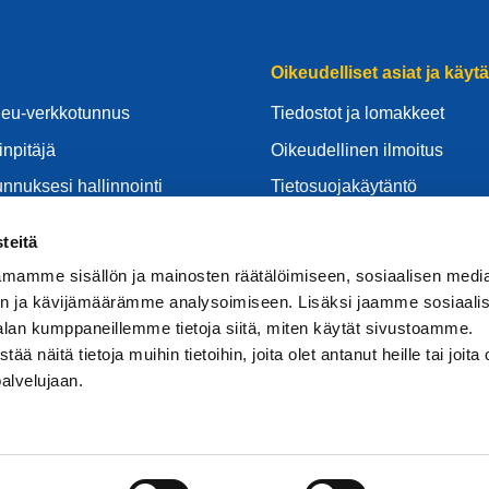
Oikeudelliset asiat ja käyt
.eu-verkkotunnus
Tiedostot ja lomakkeet
inpitäjä
Oikeudellinen ilmoitus
unnuksesi hallinnointi
Tietosuojakäytäntö
centre
GDPR
teitä
d:stä
Evästekäytäntö
mamme sisällön ja mainosten räätälöimiseen, sosiaalisen medi
luntarjoajaksi
Articles of Association
n ja kävijämäärämme analysoimiseen. Lisäksi jaamme sosiaali
alan kumppaneillemme tietoja siitä, miten käytät sivustoamme.
EURid Responsible Disclos
näitä tietoja muihin tietoihin, joita olet antanut heille tai joita 
palvelujaan.