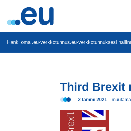
Hanki oma .eu-verkkotunnus
.eu-verkkotunnuksesi hallinn
Third Brexit 
2 tammi 2021
muutama