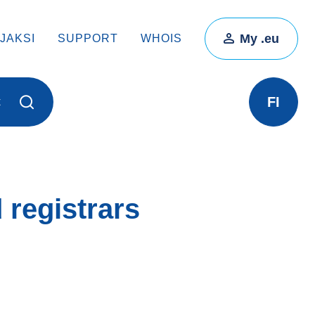
My .eu
JAKSI
SUPPORT
WHOIS
FI
t
 registrars