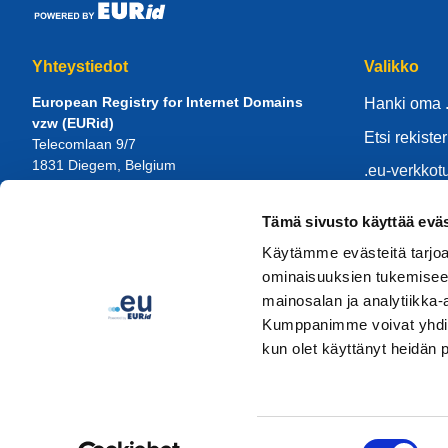
Yhteystiedot
Valikko
European Registry for Internet Domains
Hanki oma 
vzw (EURid)
Etsi rekister
Telecomlaan 9/7
1831
Diegem
, Belgium
.eu-verkkot
RPR Brussel – VAT BE 0864.240.405
Knowledge 
Tämä sivusto käyttää eväs
Yleistiedustelut
ietoja EURi
Puhelin:
+32 2 401 27 50
Käytämme evästeitä tarjoa
Yleinen tuki:
info@eurid.eu
Ryhdy palve
ominaisuuksien tukemisee
Tiedotusvälineiden tiedustelut:
mainosalan ja analytiikka-
press@eurid.eu
Kumppanimme voivat yhdistää 
kun olet käyttänyt heidän 
Suostumuksen