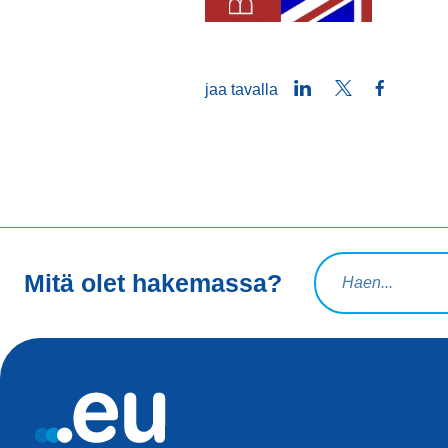
LinkedIn
Twitter
Faceboo
jaa tavalla
Hakuteksti
Mitä olet hakemassa?