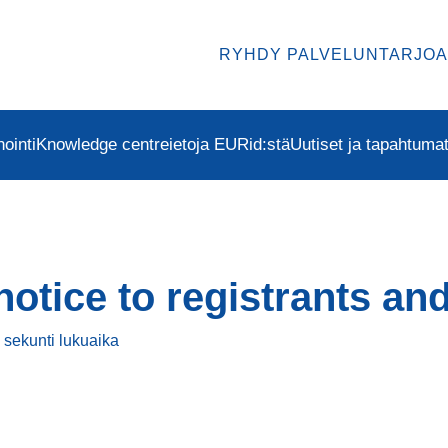
RYHDY PALVELUNTARJOA
ointi
Knowledge centre
ietoja EURid:stä
Uutiset ja tapahtuma
notice to registrants and
 sekunti
lukuaika