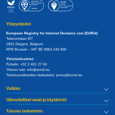
Yhteystiedot
European Registry for Internet Domains vzw (EURid)
Telecomlaan 9/7
1831
Diegem
, Belgium
RPR Brussel – VAT BE 0864.240.405
Yleistiedustelut
Puhelin:
+32 2 401 27 50
Yleinen tuki:
info@eurid.eu
Tiedotusvälineiden tiedustelut:
press@eurid.eu
Valikko
Oikeudelliset asiat ja käytännöt
Tutustu tarkemmin