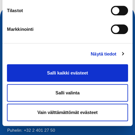
Tilastot
Markkinointi
Näytä tiedot
Salli kaikki evästeet
Yhteystiedot
Salli valinta
European Registry for Internet Domains vzw (EURid)
Telecomlaan 9/7
1831
Diegem
, Belgium
Vain välttämättömät evästeet
RPR Brussel – VAT BE 0864.240.405
Yleistiedustelut
Puhelin:
+32 2 401 27 50