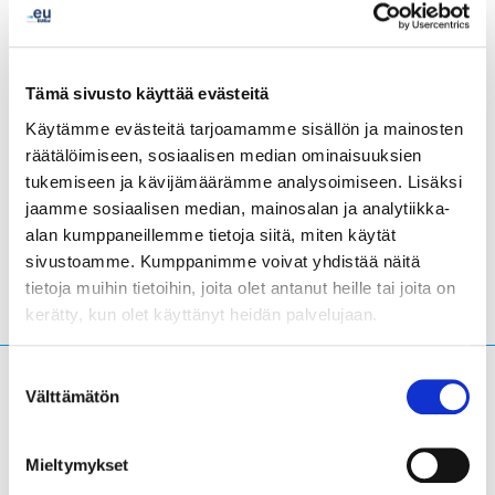
Tämä sivusto käyttää evästeitä
Käytämme evästeitä tarjoamamme sisällön ja mainosten
räätälöimiseen, sosiaalisen median ominaisuuksien
tukemiseen ja kävijämäärämme analysoimiseen. Lisäksi
LinkedIn
Twitter
Facebook
jaa tavalla
jaamme sosiaalisen median, mainosalan ja analytiikka-
alan kumppaneillemme tietoja siitä, miten käytät
sivustoamme. Kumppanimme voivat yhdistää näitä
tietoja muihin tietoihin, joita olet antanut heille tai joita on
kerätty, kun olet käyttänyt heidän palvelujaan.
Suostumuksen
Mitä olet hakemassa?
Välttämätön
valinta
Hakuteksti
Mieltymykset