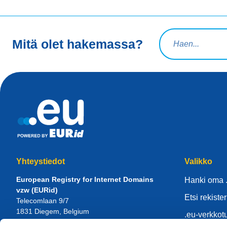
Hakuteksti
Mitä olet hakemassa?
Yhteystiedot
Valikko
European Registry for Internet Domains
Hanki oma 
vzw (EURid)
Etsi rekister
Telecomlaan 9/7
1831
Diegem
, Belgium
.eu-verkkot
RPR Brussel – VAT BE 0864.240.405