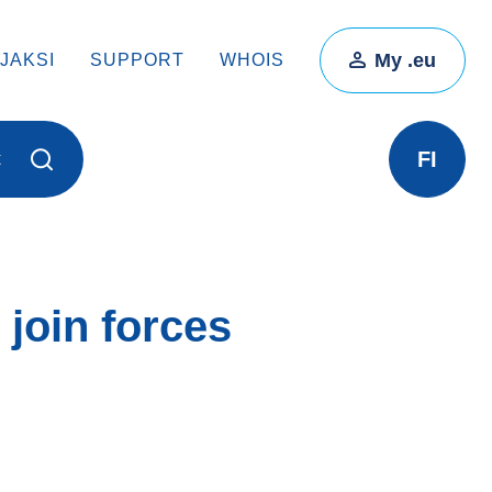
My .eu
JAKSI
SUPPORT
WHOIS
FI
t
join forces