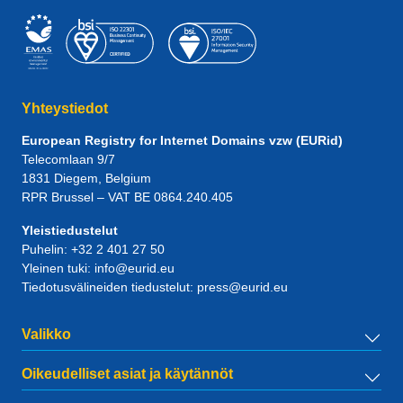
Yhteystiedot
European Registry for Internet Domains vzw (EURid)
Telecomlaan 9/7
1831
Diegem
, Belgium
RPR Brussel – VAT BE 0864.240.405
Yleistiedustelut
Puhelin:
+32 2 401 27 50
Yleinen tuki:
info@eurid.eu
Tiedotusvälineiden tiedustelut:
press@eurid.eu
Valikko
Oikeudelliset asiat ja käytännöt