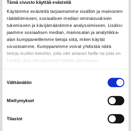
Tämä sivusto käyttää evästeitä
https://webawards.eurid.eu/
Käytämme evästeitä tarjoamamme sisällön ja mainosten
räätälöimiseen, sosiaalisen median ominaisuuksien
We are also pleased to announce that the 2021 .eu Web
tukemiseen ja kävijämäärämme analysoimiseen. Lisäksi
Award Gala will take place on 1
6 October at the Teatro
jaamme sosiaalisen median, mainosalan ja analytiikka-
Antico in Taormina
, Italy, where the winners are going
alan kumppaneillemme tietoja siitä, miten käytät
to be revealed.
sivustoamme. Kumppanimme voivat yhdistää näitä
tietoja muihin tietoihin, joita olet antanut heille tai joita on
Don’t forget to submit a nomination for your, or your
kerätty, kun olet käyttänyt heidän palvelujaan.
favourite, .eu, .ею or .ευ website before
5 August 2021
.
The finalists will be announced on
16 August 2021.
Suostumuksen
Välttämätön
valinta
The main prize for the winners is a 2 month billboard
campaign at Brussels airport!!
Mieltymykset
#2021euWA
Tilastot