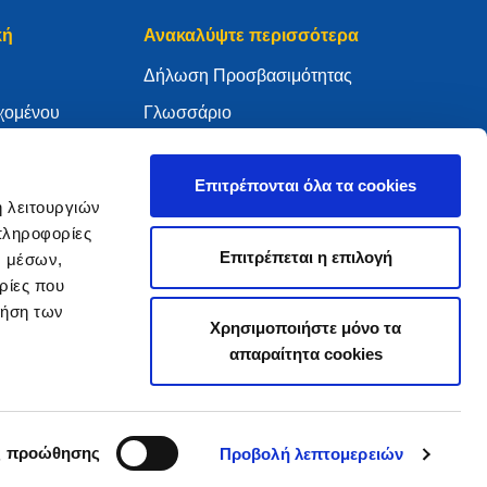
κή
Ανακαλύψτε περισσότερα
Δήλωση Προσβασιμότητας
χομένου
Γλωσσάριο
WHOIS
My .eu
Επιτρέπονται όλα τα cookies
ή λειτουργιών
πληροφορίες
Επιτρέπεται η επιλογή
ν μέσων,
ρίες που
ure Policy
ρήση των
Χρησιμοποιήστε μόνο τα
απαραίτητα cookies
2005 - 2026 EURid VZW. Με επιφύλαξη παντός δικαιώματος.
ς προώθησης
Προβολή λεπτομερειών