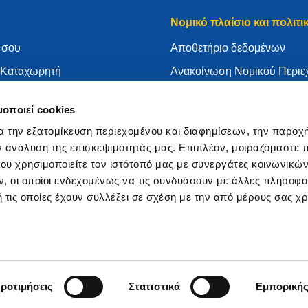
Νομικό πλαίσιο και πολιτι
 σου
Aποθετήριο δεδομένων
ν Καταχωρητή
Ανακοίνωση Νομικού Περιε
τε το .eu σας
Πολιτική απορρήτου
μοποιεί cookies
ώσεων
ΓΚΠΔ
α την εξατομίκευση περιεχομένου και διαφημίσεων, την παροχ
τη EURid
Πολιτική για cookies
ν ανάλυση της επισκεψιμότητάς μας. Επιπλέον, μοιραζόμαστε 
αχωρητής
Articles of Association
ου χρησιμοποιείτε τον ιστότοπό μας με συνεργάτες κοινωνικώ
, οι οποίοι ενδεχομένως να τις συνδυάσουν με άλλες πληροφο
EURid Responsible Disclos
 τις οποίες έχουν συλλέξει σε σχέση με την από μέρους σας χ
ροτιμήσεις
Στατιστικά
Εμπορική