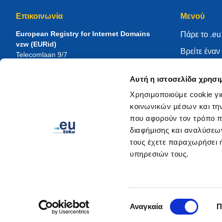
Επικοινωνία
Μενού
European Registry for Internet Domains
Πάρε το .eu
vzw (EURid)
Βρείτε ένα
Telecomlaan 9/7
1831
Diegem
, Belgium
Διαχειριστεί
RPR Brussel – VAT BE 0864.240.405
Αυτή η ιστοσελίδα χρησι
Κέντρο γν
Γενικές ερωτήσεις
Χρησιμοποιούμε cookie γι
Σχετικά με 
Τηλέφωνο:
+32 2 401 27 50
κοινωνικών μέσων και τη
Γενική υποστήριξη:
info@eurid.eu
Γίνετε κατ
που αφορούν τον τρόπο π
Αιτήματα από τον τύπο:
press@eurid.eu
διαφήμισης και αναλύσεων
τους έχετε παραχωρήσει ή
υπηρεσιών τους.
Επιλογή
Αναγκαία
Π
συγκατάθεσης