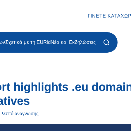
ΓΊΝΕΤΕ ΚΑΤΑΧΩ
ων
Σχετικά με τη EURid
Νέα και Εκδηλώσεις
rt highlights .eu domai
atives
α λεπτό
ανάγνωσης