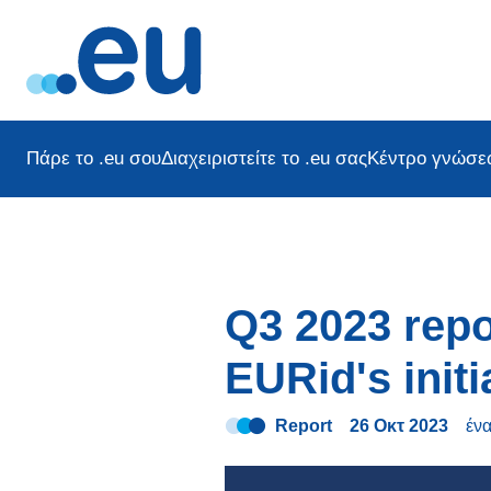
Πάρε το .eu σου
Διαχειριστείτε το .eu σας
Κέντρο γνώσε
Q3 2023 repo
EURid's initi
Report
26 Οκτ 2023
έν