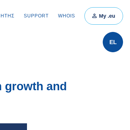
My .eu
ΡΗΤΉΣ
SUPPORT
WHOIS
EL
n growth and