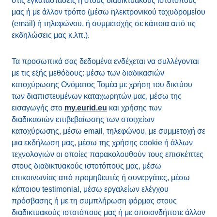
στις εγκαταστάσεις ή στους διαδικτυακούς ιστοτόπους
μας ή με άλλον τρόπο (μέσω ηλεκτρονικού ταχυδρομείου
(email) ή τηλεφώνου, ή συμμετοχής σε κάποια από τις
εκδηλώσεις μας κ.λπ.).
Τα προσωπικά σας δεδομένα ενδέχεται να συλλέγονται
με τις εξής μεθόδους: μέσω των διαδικασιών
κατοχύρωσης Ονόματος Τομέα με χρήση του δικτύου
των διαπιστευμένων καταχωρητών μας, μέσω της
εισαγωγής στο
my.eurid.eu
και χρήσης των
διαδικασιών επιβεβαίωσης των στοιχείων
κατοχύρωσης, μέσω email, τηλεφώνου, με συμμετοχή σε
μια εκδήλωση μας, μέσω της χρήσης cookie ή άλλων
τεχνολογιών οι οποίες παρακολουθούν τους επισκέπτες
στους διαδικτυακούς ιστοτόπους μας, μέσω
επικοινωνίας από προμηθευτές ή συνεργάτες, μέσω
κάποιου testimonial, μέσω εργαλείων ελέγχου
πρόσβασης ή με τη συμπλήρωση φόρμας στους
διαδικτυακούς ιστοτόπους μας ή με οποιονδήποτε άλλον