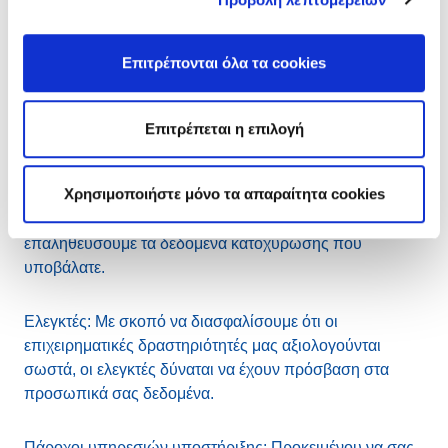
οργανωτικά μέτρα για τη διαφύλαξη των προσωπικών
σας δεδομένων.
Επιτρέπονται όλα τα cookies
Πάροχοι υπηρεσιών επαλήθευσης ταυτότητας ή
αποφυγής κατάχρησης: Προκειμένου να αποτρέψουμε
Επιτρέπεται η επιλογή
κατοχυρώσεις καταχρηστικών ονομάτων τομέα με την
υποβολή μη ταυτοποιημένων, εσφαλμένων ή
Χρησιμοποιήστε μόνο τα απαραίτητα cookies
παρωχημένων δεδομένων κατοχύρωσης, δύναται να
χρησιμοποιούμε τρίτους παρόχους υπηρεσιών για να
επαληθεύσουμε τα δεδομένα κατοχύρωσης που
υποβάλατε.
Ελεγκτές: Με σκοπό να διασφαλίσουμε ότι οι
επιχειρηματικές δραστηριότητές μας αξιολογούνται
σωστά, οι ελεγκτές δύναται να έχουν πρόσβαση στα
προσωπικά σας δεδομένα.
Πάροχοι υπηρεσιών υποστήριξης: Προκειμένου να σας