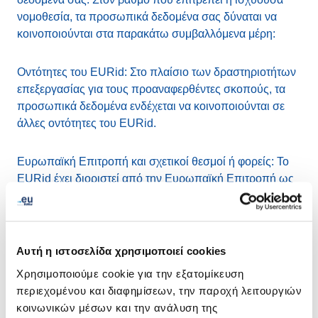
νομοθεσία, τα προσωπικά δεδομένα σας δύναται να
κοινοποιούνται στα παρακάτω συμβαλλόμενα μέρη:
Οντότητες του EURid: Στο πλαίσιο των δραστηριοτήτων
επεξεργασίας για τους προαναφερθέντες σκοπούς, τα
προσωπικά δεδομένα ενδέχεται να κοινοποιούνται σε
άλλες οντότητες του EURid.
Ευρωπαϊκή Επιτροπή και σχετικοί θεσμοί ή φορείς: Το
EURid έχει διοριστεί από την Ευρωπαϊκή Επιτροπή ως
διαχειριστής μητρώου ανωτάτου επιπέδου .eu (ccTLD)
και πιθανές παραλλαγές του σε άλλες γραφές. Ενδέχεται
να κοινοποιούμε τα προσωπικά σας δεδομένα στην
Ευρωπαϊκή Επιτροπή ή σε οποιονδήποτε σχετικό θεσμό
Αυτή η ιστοσελίδα χρησιμοποιεί cookies
ή φορέα.
Χρησιμοποιούμε cookie για την εξατομίκευση
περιεχομένου και διαφημίσεων, την παροχή λειτουργιών
Πάροχοι μεσεγγύησης και αποθήκευσης: Προκειμένου
κοινωνικών μέσων και την ανάλυση της