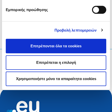
View our
PGP for Responsible Disclosure.
Εμπορικής προώθησης
Προβολή λεπτομερειών
Επιτρέπονται όλα τα cookies
Τι ψάχνετε;
Επιτρέπεται η επιλογή
Ερώτηση αναζήτησης
Χρησιμοποιήστε μόνο τα απαραίτητα cookies