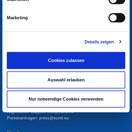
Marketing
Details zeigen
Kontakt
Cookies zulassen
European Registry for Internet Domains vzw (EURid)
Telecomlaan 9/7
Auswahl erlauben
1831
Diegem
, Belgium
RPR Brussel – VAT BE 0864.240.405
Nur notwendige Cookies verwenden
Allgemeine Anfragen
Telefon:
+32 2 401 27 50
Allgemeiner Support:
info@eurid.eu
Presseanfragen:
press@eurid.eu