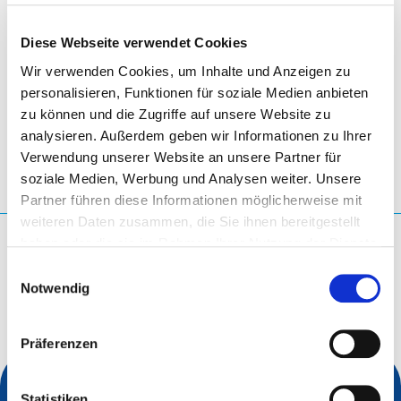
networking and business opportunities.
Diese Webseite verwendet Cookies
Wir verwenden Cookies, um Inhalte und Anzeigen zu
personalisieren, Funktionen für soziale Medien anbieten
Paris
- Frankreich
zu können und die Zugriffe auf unsere Website zu
analysieren. Außerdem geben wir Informationen zu Ihrer
Verwendung unserer Website an unsere Partner für
soziale Medien, Werbung und Analysen weiter. Unsere
Partner führen diese Informationen möglicherweise mit
weiteren Daten zusammen, die Sie ihnen bereitgestellt
haben oder die sie im Rahmen Ihrer Nutzung der Dienste
Wonach suchen Sie?
gesammelt haben.
Einwilligungsauswahl
Suchanfrage
Notwendig
Präferenzen
Statistiken