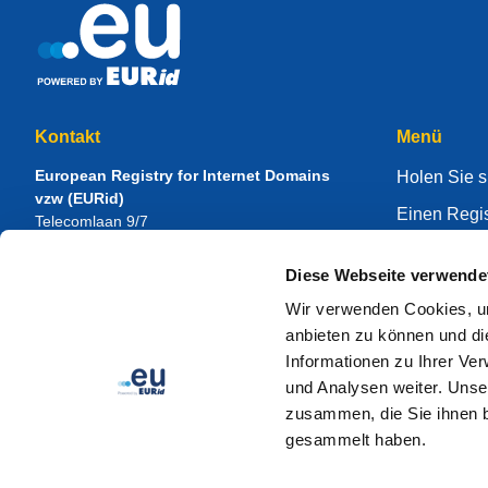
Kontakt
Menü
European Registry for Internet Domains
Holen Sie s
vzw (EURid)
Einen Regis
Telecomlaan 9/7
1831
Diegem
, Belgium
Verwalten S
RPR Brussel – VAT BE 0864.240.405
Diese Webseite verwende
Wissensze
Allgemeine Anfragen
Wir verwenden Cookies, um
Über EURi
Telefon:
+32 2 401 27 50
anbieten zu können und di
Allgemeiner Support:
info@eurid.eu
Zulassung a
Informationen zu Ihrer Ve
Presseanfragen:
press@eurid.eu
und Analysen weiter. Unse
zusammen, die Sie ihnen b
gesammelt haben.