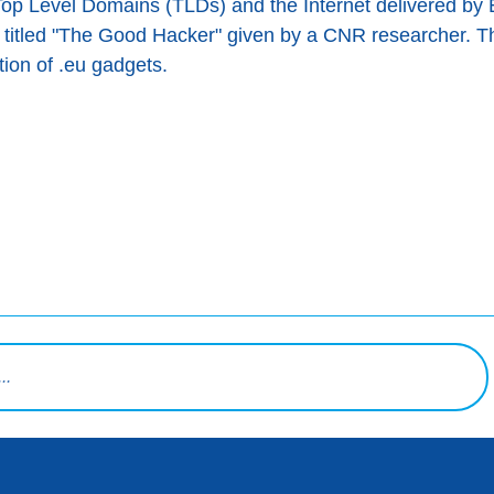
o Top Level Domains (TLDs) and the Internet delivered by 
s titled "The Good Hacker" given by a CNR researcher. The
tion of .eu gadgets.