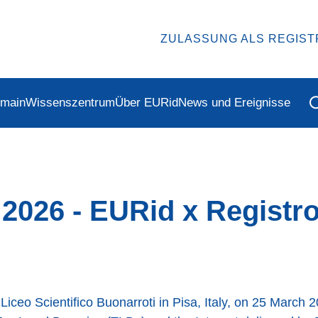
ZULASSUNG ALS REGIS
omain
Wissenszentrum
Über EURid
News und Ereignisse
2026 - EURid x Registro
it Liceo Scientifico Buonarroti in Pisa, Italy, on 25 Mar