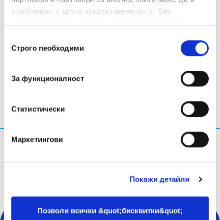
(https://eurid.eu/media/filer_public/09/5b/095be2ab-cf72-
комбинират с друга предоставена им от Вас
451d-9257-bc0ed3805ecc/q4_2022_report.pdf).
информация или с такава, която са събрали от
ползването от Ваша страна на услугите им.
Избор
Строго nеобходими
на
LinkedIn
Twitter
Facebook
сподели през
съгласие
За функционалност
Статистически
Маркетингови
Каква информация търсиш?
Заявка за търсене
Покажи детайли
Позволи всички &quot;бисквитки&quot;