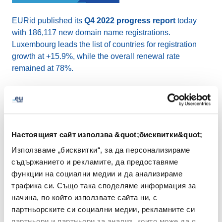
EURid published its
Q4 2022 progress report
today
with 186,117 new domain name registrations.
Luxembourg leads the list of countries for registration
growth at +15.9%, while the overall renewal rate
remained at 78%.
In the fourth quarter of 2022, EURid participated in
codeweek.eu
initiatives in four countries, introducing
around 400 students to the world of coding and robotics.
EURid also signed a
MoU with EUIPO
committing to
Настоящият сайт използва &quot;бисквитки&quot;
join forces in raising awareness about trademarks and
Използваме „бисквитки“, за да персонализираме
domain names and held its first ever .eu day with
.eu
съдържанието и рекламите, да предоставяме
Academy Masterclasses
and announced the
winners
функции на социални медии и да анализираме
of the 2022 .eu Web Awards
on 17 November in
трафика си. Също така споделяме информация за
Mechelen, Belgium.
начина, по който използвате сайта ни, с
партньорските си социални медии, рекламните си
Read more from [EURid`s Q4 2022 progress report]
партньори и партньори за анализ, които може да я