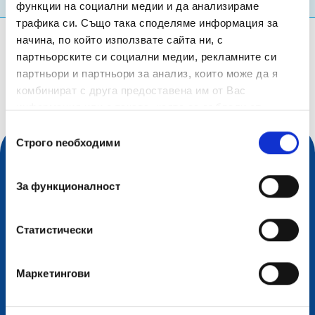
функции на социални медии и да анализираме
трафика си. Също така споделяме информация за
начина, по който използвате сайта ни, с
Каква информация търсиш?
партньорските си социални медии, рекламните си
Заявка за търсене
партньори и партньори за анализ, които може да я
комбинират с друга предоставена им от Вас
информация или с такава, която са събрали от
ползването от Ваша страна на услугите им.
Избор
Строго nеобходими
на
съгласие
За функционалност
Статистически
Маркетингови
Контакт