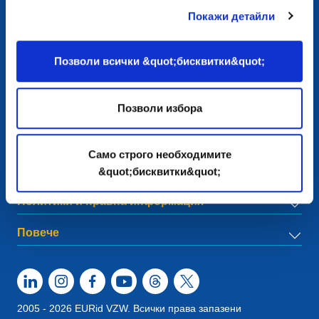
Покажи детайли
European Registry for Internet Domains vzw (EURid)
Telecomlaan 9/7
1831
Diegem
, Belgium
Позволи всички &quot;бисквитки&quot;
RPR Brussel – VAT BE 0864.240.405
Общи запитвания
Телефон:
+32 2 401 27 50
Позволи избора
Съпорт:
info@eurid.eu
Запитвания за пресата:
press@eurid.eu
Само строго необходимите
Меню
&quot;бисквитки&quot;
Политики и правна информация
Повече
2005 - 2026 EURid VZW. Всички права запазени