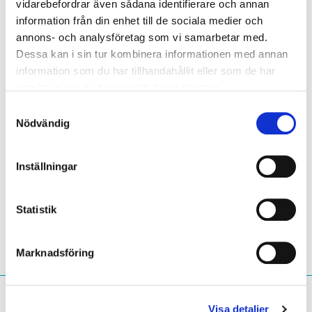
vidarebefordrar även sådana identifierare och annan
Lär känna de fantastiska
information från din enhet till de sociala medier och
annons- och analysföretag som vi samarbetar med.
personerna i EURid-teamet!
Dessa kan i sin tur kombinera informationen med annan
information som du har tillhandahållit eller som de har
samlat in när du har använt deras tjänster.
Samtyckesval
Nödvändig
Inställningar
Statistik
Marknadsföring
Vad söker du efter?
Visa detaljer