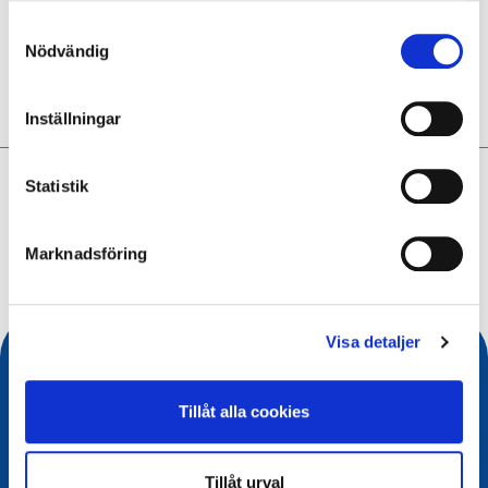
Samtyckesval
Nödvändig
Inställningar
Vad söker du efter?
Statistik
Sökfråga
Marknadsföring
Visa detaljer
Tillåt alla cookies
Tillåt urval