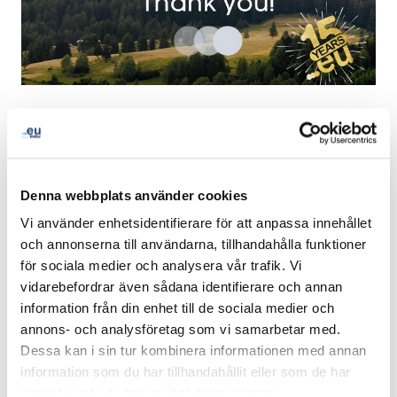
By mid-May we achieved our ambitious goal to plant
1000 trees to celebrate our 15th anniversary and our
green commitment since 2012.
Denna webbplats använder cookies
The EURid forest consists of a variety of trees that were
Vi använder enhetsidentifierare för att anpassa innehållet
planted in Columbia, Guatemala, Haiti, Kenya and
och annonserna till användarna, tillhandahålla funktioner
Madagascar. Those trees can absorb enough CO2 from
för sociala medier och analysera vår trafik. Vi
the atmosphere to fill up 1223 trucks!
vidarebefordrar även sådana identifierare och annan
information från din enhet till de sociala medier och
Please see our forest at
treedom.net.
annons- och analysföretag som vi samarbetar med.
Dessa kan i sin tur kombinera informationen med annan
information som du har tillhandahållit eller som de har
samlat in när du har använt deras tjänster.
LinkedIn
Twitter
Facebook
dela via