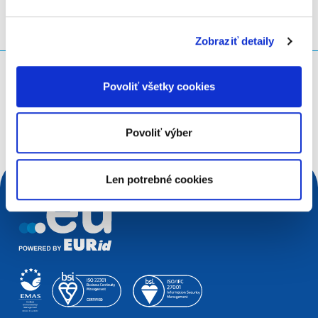
Zobraziť detaily
Čo hľadáte?
Povoliť všetky cookies
Vyhľadávacia požiadavka
Povoliť výber
Len potrebné cookies