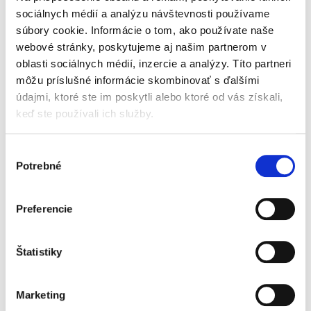
sociálnych médií a analýzu návštevnosti používame
Winners will have their artwork exhibited in the centre of
súbory cookie. Informácie o tom, ako používate naše
Prague and in two other European cities, win prizes up
webové stránky, poskytujeme aj našim partnerom v
to the value of 200 EUR, and have a social media clip
oblasti sociálnych médií, inzercie a analýzy. Títo partneri
produced for them by a professional Belgian audio-
môžu príslušné informácie skombinovať s ďalšími
visual production company.
údajmi, ktoré ste im poskytli alebo ktoré od vás získali,
keď ste používali ich služby.
Výber
Potrebné
súhlasu
Please visit the
Art Competition page
for more
information on the participation, the submission form and
prizes.
Preferencie
Štatistiky
LinkedIn
Twitter
Facebook
zdieľať prostredníctvom
Marketing