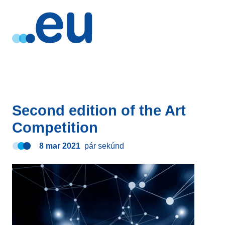
Second edition of the Art
Competition
8 mar 2021
pár sekúnd