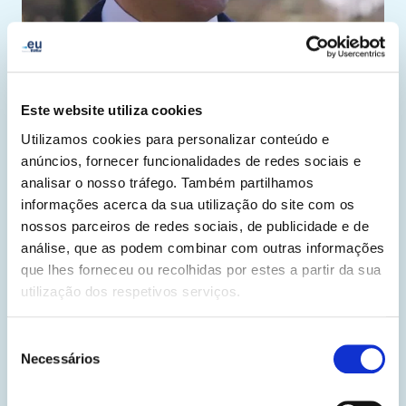
Este website utiliza cookies
Utilizamos cookies para personalizar conteúdo e
project-easier.eu
anúncios, fornecer funcionalidades de redes sociais e
Considerando a contagem global de 76 milhões
analisar o nosso tráfego. Também partilhamos
de pessoas surdas, é evidente que a
informações acerca da sua utilização do site com os
comunicação eficaz não está ao alcance de
nossos parceiros de redes sociais, de publicidade e de
todos.
análise, que as podem combinar com outras informações
que lhes forneceu ou recolhidas por estes a partir da sua
utilização dos respetivos serviços.
Seleção
Necessários
de
consentimento