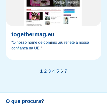
togethermag.eu
“O nosso nome de domínio .eu reflete a nossa
confiança na UE.”
1
2
3
4
5
6
7
O que procura?