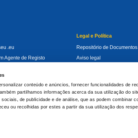
Legal e Política
seu .eu
Repositório de Documentos
um Agente de Registo
Aviso legal
ão do seu .eu
Política de Privacidade
es
Conhecimento
RGPD
rsonalizar conteúdo e anúncios, fornecer funcionalidades de re
Rid
Política de cookie
 Também partilhamos informações acerca da sua utilização do si
 Registrar
Articles of Association
 sociais, de publicidade e de análise, que as podem combinar c
ceu ou recolhidas por estes a partir da sua utilização dos respe
EURid Responsible Disclos