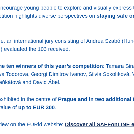
ourage young people to explore and visually express t
tition highlights diverse perspectives on
staying safe o
, an international jury consisting of Andrea Szabó (Hung
 evaluated the 103 received.
e ten winners of this year’s competition
: Tamara Sir
a Todorova, Georgi Dimitrov Ivanov, Silvia Sokolíková
aňkátová and David Ábel.
xhibited in the centre of
Prague and in two additional 
 value of
up to EUR 300
.
 view on the EURid website:
Discover all SAFEonLINE e