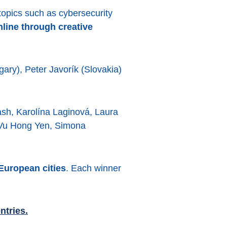
opics such as cybersecurity
nline through creative
ary), Peter Javorík (Slovakia)
ash, Karolína Laginová, Laura
, Vu Hong Yen, Simona
European cities
. Each winner
ntries.