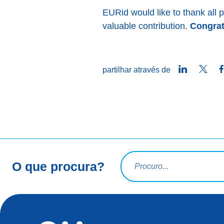
EURid would like to thank all pa
valuable contribution.
Congratu
LinkedIn
Twitt
partilhar através de
Termo a pesquisar
O que procura?