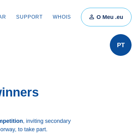
O Meu .eu
AR
SUPPORT
WHOIS
PT
inners
mpetition
, inviting secondary
orway, to take part.