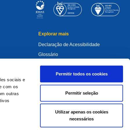
Explorar mais
Declaração de Acessibilidade
Glossário
WHOIS
Meu .eu
Permitir todos os cookies
des sociais e
te com os
Permitir seleção
om outras
tivos
ure Policy
Utilizar apenas os cookies
necessários