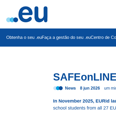
Obtenha o seu .eu
Faça a gestão do seu .eu
Centro de C
SAFEonLINE 
News
8 jun 2026
um mi
In November 2025, EURid lau
school students from all 27 EU