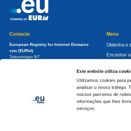
Contacto
Menu
European Registry for Internet Domains
Obtenha o 
vzw (EURid)
Encontrar 
Telecomlaan 9/7
1831
Diegem
, Belgium
Faça a gest
RPR Brussel – VAT BE 0864.240.405
Este website utiliza cooki
Centro de 
Questões Gerais
Utilizamos cookies para pe
Sobre a EU
Telefone:
+32 2 401 27 50
analisar o nosso tráfego.
Apoio geral:
info@eurid.eu
Torne-se um
nossos parceiros de redes
Questões de imprensa:
press@eurid.eu
informações que lhes forne
serviços.