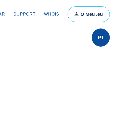
O Meu .eu
AR
SUPPORT
WHOIS
PT