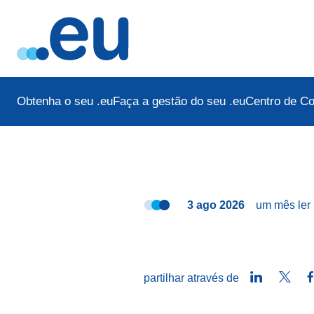
Obtenha o seu .eu
Faça a gestão do seu .eu
Centro de C
3 ago 2026
um mês
ler
LinkedIn
Twitt
partilhar através de