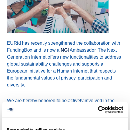
EURid has recently strengthened the collaboration with
FundingBox and is now a
NGI
Ambassador. The Next
Generation Internet offers new functionalities to address
global sustainability challenges and supports a
European initiative for a Human Internet that respects
the fundamental values of privacy, participation and
diversity.
We are hereby honored to be actively involved in the
NGI Community
and their activities.
Our ambassador role includes dynamising the NGI
Este website utiliza cookies