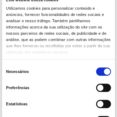
Commuity by: contributing to their conversations,
generating engagement, providing knowledge, and
Utilizamos cookies para personalizar conteúdo e
interacting with users.
anúncios, fornecer funcionalidades de redes sociais e
analisar o nosso tráfego. Também partilhamos
Our first collaborative online event will take place
informações acerca da sua utilização do site com os
already tomorrow, on cybersecurity.
nossos parceiros de redes sociais, de publicidade e de
análise, que as podem combinar com outras informações
que lhes forneceu ou recolhidas por estes a partir da sua
Tune in for the webinar
utilização dos respetivos serviços.
Cybersecurity for a safer Internet on 3 February
Seleção
2021,
Necessários
de
consentimento
3:00 PM - 4:00 PM (CET)
Preferências
Learn more
and
Register now!
Estatísticas