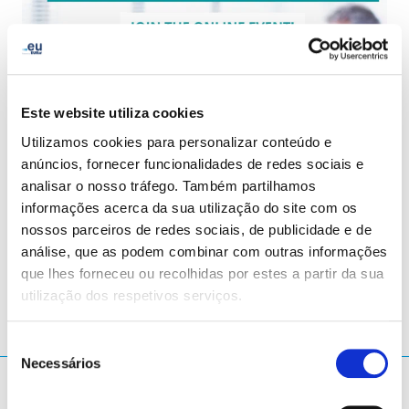
Este website utiliza cookies
Utilizamos cookies para personalizar conteúdo e
anúncios, fornecer funcionalidades de redes sociais e
analisar o nosso tráfego. Também partilhamos
informações acerca da sua utilização do site com os
nossos parceiros de redes sociais, de publicidade e de
LinkedIn
Twitter
Facebook
partilhar através de
análise, que as podem combinar com outras informações
que lhes forneceu ou recolhidas por estes a partir da sua
utilização dos respetivos serviços.
Seleção
Necessários
de
O que procura?
consentimento