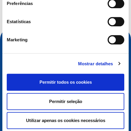
Preferências
Termo a pesquisar
Estatísticas
Marketing
Mostrar detalhes
Permitir todos os cookies
Permitir seleção
Contacto
European Registry for Internet Domains vzw (EURid)
Telecomlaan 9/7
Utilizar apenas os cookies necessários
1831
Diegem
, Belgium