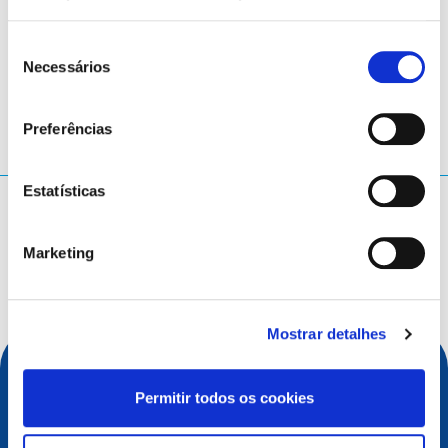
LinkedIn
Twitter
Facebook
partilhar através de
Seleção
Necessários
de
consentimento
Preferências
Estatísticas
O que procura?
Termo a pesquisar
Marketing
Mostrar detalhes
Permitir todos os cookies