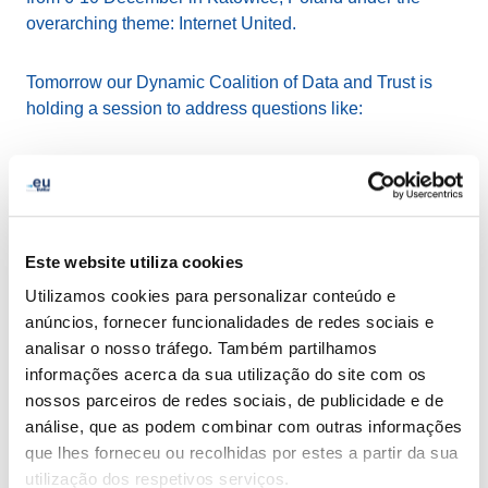
overarching theme: Internet United.
Tomorrow our Dynamic Coalition of Data and Trust is
holding a session to address questions like:
How should governments, Internet businesses and
other stakeholders protect citizens, including
vulnerable citizens, against online exploitation and
abuse?
Este website utiliza cookies
What are the good cybersecurity practices and
Utilizamos cookies para personalizar conteúdo e
international mechanisms that already exist and
anúncios, fornecer funcionalidades de redes sociais e
what can be done to strengthen the security and to
analisar o nosso tráfego. Também partilhamos
reinforce the trust?
informações acerca da sua utilização do site com os
nossos parceiros de redes sociais, de publicidade e de
Join the session on Wednesday,
8th December at
análise, que as podem combinar com outras informações
12:45 - 13:45 (CET) at Conference Room 8
.
que lhes forneceu ou recolhidas por estes a partir da sua
utilização dos respetivos serviços.