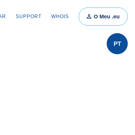
O Meu .eu
AR
SUPPORT
WHOIS
PT