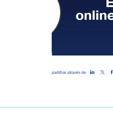
LinkedIn
Twitt
partilhar através de