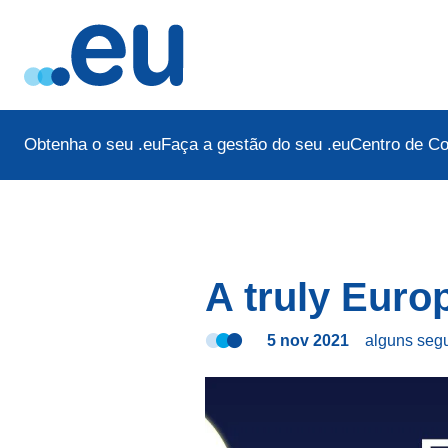
Obtenha o seu .eu
Faça a gestão do seu .eu
Centro de C
A truly Europ
5 nov 2021
alguns se