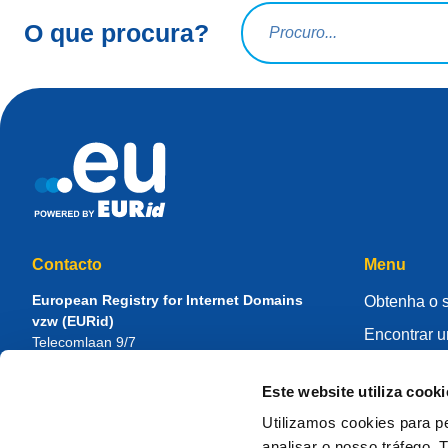
Termo a pesquisar
O que procura?
Contacto
Menu
European Registry for Internet Domains
Obtenha o 
vzw (EURid)
Encontrar 
Telecomlaan 9/7
1831
Diegem
, Belgium
Faça a gest
RPR Brussel – VAT BE 0864.240.405
Este website utiliza cooki
Centro de 
Questões Gerais
Utilizamos cookies para pe
Sobre a EU
Telefone:
+32 2 401 27 50
analisar o nosso tráfego.