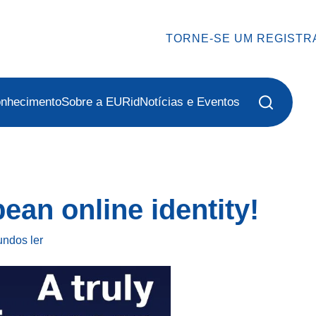
TORNE-SE UM REGISTR
onhecimento
Sobre a EURid
Notícias e Eventos
ean online identity!
gundos
ler