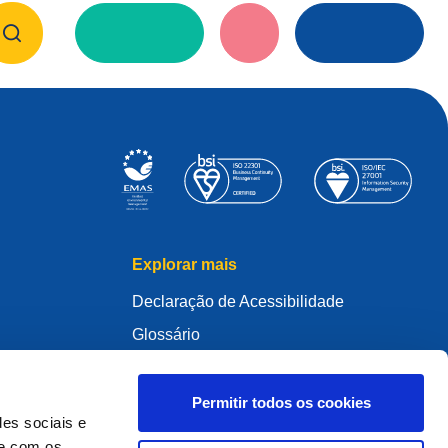
Explorar mais
Declaração de Acessibilidade
Glossário
WHOIS
Meu .eu
Permitir todos os cookies
des sociais e
te com os