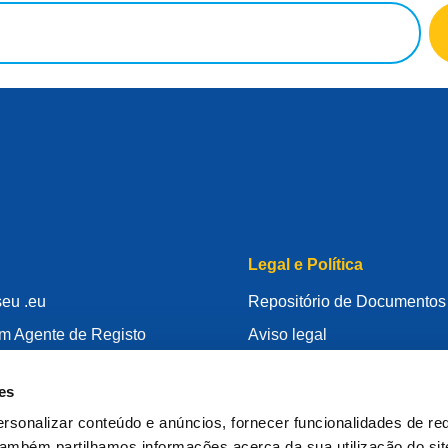
Legal e Política
seu .eu
Repositório de Documentos
um Agente de Registo
Aviso legal
ão do seu .eu
Política de Privacidade
es
Conhecimento
RGPD
rsonalizar conteúdo e anúncios, fornecer funcionalidades de re
Rid
Política de cookie
 Também partilhamos informações acerca da sua utilização do si