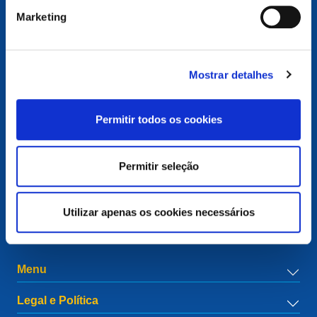
Marketing
Mostrar detalhes
Contacto
European Registry for Internet Domains vzw (EURid)
Permitir todos os cookies
Telecomlaan 9/7
1831
Diegem
, Belgium
RPR Brussel – VAT BE 0864.240.405
Permitir seleção
Questões Gerais
Telefone:
+32 2 401 27 50
Utilizar apenas os cookies necessários
Apoio geral:
info@eurid.eu
Questões de imprensa:
press@eurid.eu
Menu
Legal e Política