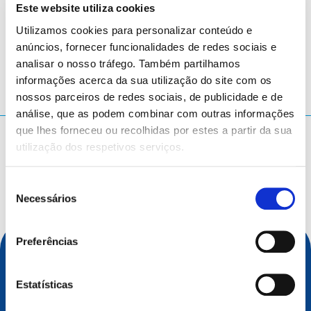
Este website utiliza cookies
Seville
- Espanha
Utilizamos cookies para personalizar conteúdo e
anúncios, fornecer funcionalidades de redes sociais e
analisar o nosso tráfego. Também partilhamos
informações acerca da sua utilização do site com os
nossos parceiros de redes sociais, de publicidade e de
análise, que as podem combinar com outras informações
que lhes forneceu ou recolhidas por estes a partir da sua
O que procura?
utilização dos respetivos serviços.
Termo a pesquisar
Seleção
Necessários
de
consentimento
Preferências
Estatísticas