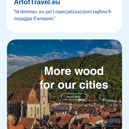
ArtofTravel.eu
“Id-dominju .eu juri l-ispeċjalizzazzjoni tagħna fl-
ivvjaġġar Ewropew.”