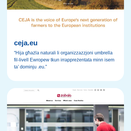
ceja.eu
“Hija għażla naturali li organizzazzjoni umbrella
fil-livell Ewropew tkun irrappreżentata minn isem
ta’ dominju .eu.”