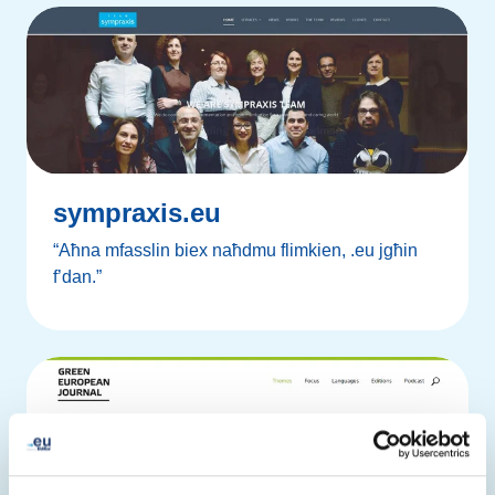
sympraxis.eu
“Aħna mfasslin biex naħdmu flimkien, .eu jgħin
f’dan.”