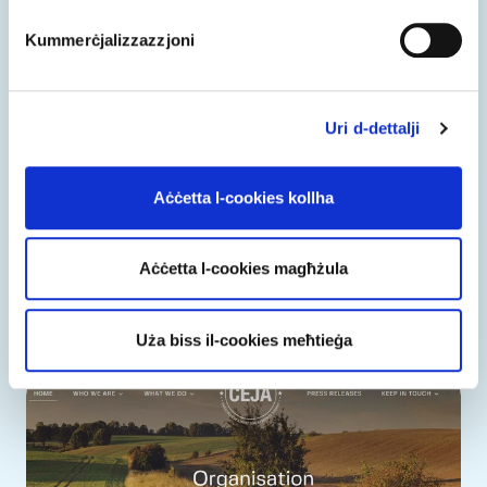
Kummerċjalizzazzjoni
Uri d-dettalji
Aċċetta l-cookies kollha
pairidaiza.eu
“Id-dominju .eu jiċċentralizzana mal-valuri
Aċċetta l-cookies magħżula
Ewropej li jlaqqgħu lin-nies flimkien.”
Uża biss il-cookies meħtieġa