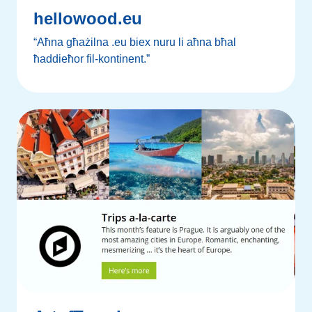
hellowood.eu
“Aħna għażilna .eu biex nuru li aħna bħal
ħaddieħor fil-kontinent.”