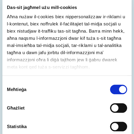
Das-sit jagħmel użu mill-cookies
Aħna nużaw il-cookies biex nippersonalizzaw ir-riklami u
l-kontenut, biex noffrulek il-faċilitajiet tal-midja soċjali u
biex nistudjaw it-traffiku tas-sit tagħna. Barra minn hekk,
aħna naqsmu l-informazzjoni dwar kif tuża s-sit tagħna
mal-imsieħba tal-midja soċjali, tar-riklami u tal-analitika
tagħna u dawn jafu jorbtu dil-informazzjoni ma'
informazzjoni oħra li diġà tajthom jew li ġabru dwarek
greeneuropeanjournal.eu
meta kont qed tuża s-servizzi tagħhom.
“Il-pubblikazzjoni u l-komunikazzjoni online saru
Consent
kruċjali, u .eu huwa d-dominju trans-Ewropew li
Meħtieġa
Selection
n-nies jistgħu jidentifikaw miegħu.”
Għażliet
Statistika