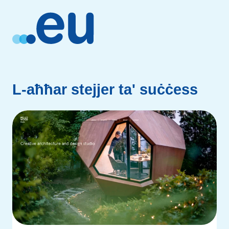
L-aħħar stejjer ta' suċċess