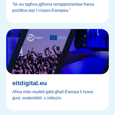
“Id-.eu tagħna jgħinna nirrappreżentaw ħarsa
pożittiva lejn l-Unjoni Ewropea.”
eitdigital.eu
Aħna rridu mudell ġdid għall-Ewropa li huwa
ġust, sostenibbli, u inklużiv.