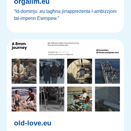
orgalim.eu
“Id-dominju .eu tagħna jirrappreżenta l-ambizzjoni
tal-impenn Ewropew.”
old-love.eu