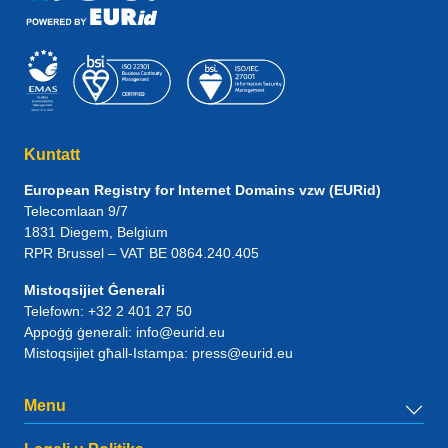
Kuntatt
European Registry for Internet Domains vzw (EURid)
Telecomlaan 9/7
1831
Diegem
, Belgium
RPR Brussel – VAT BE 0864.240.405
Mistoqsijiet Ġenerali
Telefown:
+32 2 401 27 50
Appoġġ ġenerali:
info@eurid.eu
Mistoqsijiet għall-Istampa:
press@eurid.eu
Menu