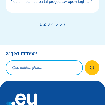
“.eu tirrifletti l-qalba tal-proġett Ewropew tagħna.”
1
2
3
4
5
6
7
X'qed tfittex?
Mistoqsijiet ta' tfittxija