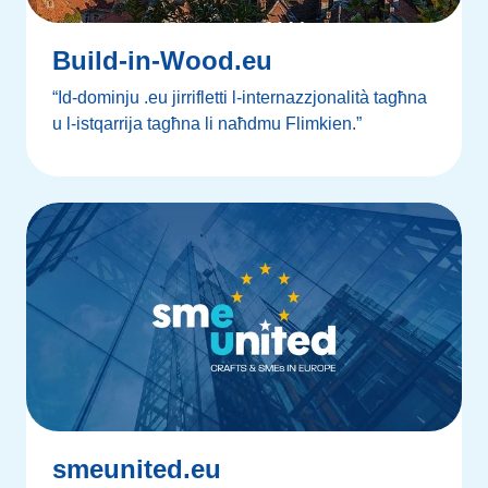
Build-in-Wood.eu
“Id-dominju .eu jirrifletti l-internazzjonalità tagħna
u l-istqarrija tagħna li naħdmu Flimkien.”
smeunited.eu