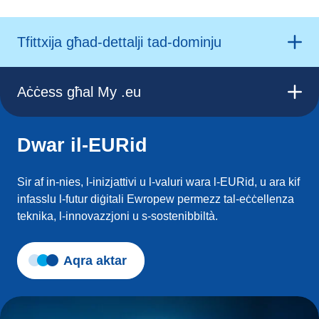
Tfittxija għad-dettalji tad-dominju
Aċċess għal My .eu
Dwar il-EURid
Sir af in-nies, l-inizjattivi u l-valuri wara l-EURid, u ara kif
infasslu l-futur diġitali Ewropew permezz tal-eċċellenza
teknika, l-innovazzjoni u s-sostenibbiltà.
Aqra aktar