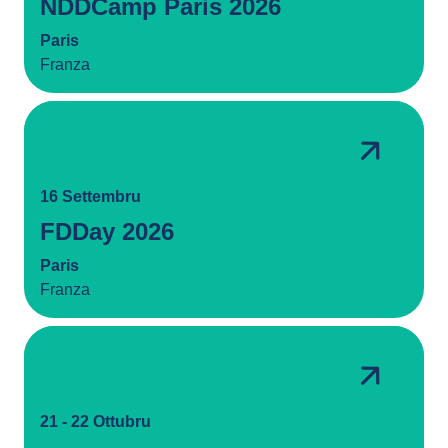
NDDCamp Paris 2026
Paris
Franza
16 Settembru
FDDay 2026
Paris
Franza
21 - 22 Ottubru