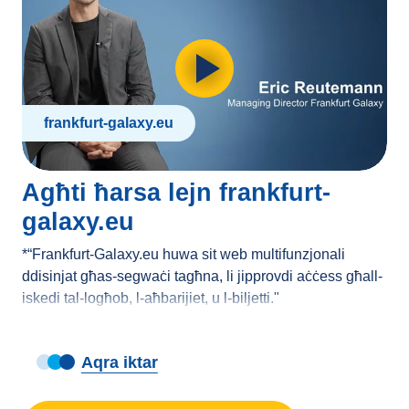
frankfurt-galaxy.eu
Agħti ħarsa lejn frankfurt-
galaxy.eu
*“Frankfurt-Galaxy.eu huwa sit web multifunzjonali
ddisinjat għas-segwaċi tagħna, li jipprovdi aċċess għall-
iskedi tal-logħob, l-aħbarijiet, u l-biljetti."
Frankfurt Galaxy huwa tim professjonali tal-futbol
Amerikan li jikkompeti fil-Kampjonat Ewropew tal-Futbol.
Aqra iktar
Il-kampjonat twaqqaf fl-2021, meta Frankfurt Galaxy saru
ċ-Champions Ewropej inawgurali.