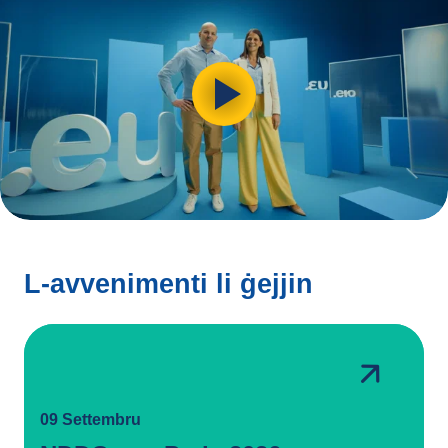
L-avvenimenti li ġejjin
09 Settembru