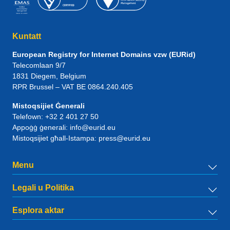
Kuntatt
European Registry for Internet Domains vzw (EURid)
Telecomlaan 9/7
1831
Diegem
, Belgium
RPR Brussel – VAT BE 0864.240.405
Mistoqsijiet Ġenerali
Telefown:
+32 2 401 27 50
Appoġġ ġenerali:
info@eurid.eu
Mistoqsijiet għall-Istampa:
press@eurid.eu
Menu
Legali u Politika
Esplora aktar