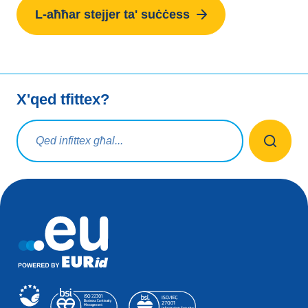
L-aħħar stejjer ta' suċċess
“L-għażla ta' .eu bħala l-estensjoni tad-dominju tagħna
tallinja perfettament mal-identità tagħna bħala tim
Ewropew li jilgħab f'kampjonat Ewropew.”
X'qed tfittex?
Mistoqsijiet ta' tfittxija