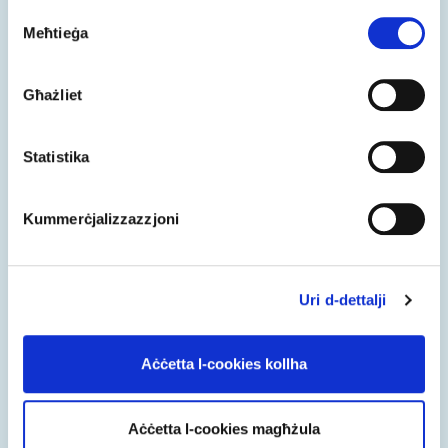
Consent
EURid presents streamlined
Meħtieġa
Selection
procedures at Europol's Advisory
Group
Għażliet
EURid presented procedures for data exchange and
domain suspension
Statistika
Aqra iktar
Kummerċjalizzazzjoni
Uri d-dettalji
Aċċetta l-cookies kollha
Aċċetta l-cookies magħżula