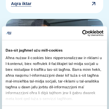
Aqra iktar
Das-sit jagħmel użu mill-cookies
Aħna nużaw il-cookies biex nippersonalizzaw ir-riklami u
l-kontenut, biex noffrulek il-faċilitajiet tal-midja soċjali u
biex nistudjaw it-traffiku tas-sit tagħna. Barra minn hekk,
aħna naqsmu l-informazzjoni dwar kif tuża s-sit tagħna
mal-imsieħba tal-midja soċjali, tar-riklami u tal-analitika
tagħna u dawn jafu jorbtu dil-informazzjoni ma'
informazzjoni oħra li diġà tajthom jew li ġabru dwarek
meta kont qed tuża s-servizzi tagħhom.
News
18 Ġun 2026
minuta