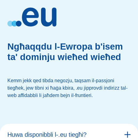
Ngħaqqdu l-Ewropa b'isem
ta' dominju wieħed wieħed
Kemm jekk qed tibda negozju, taqsam il-passjoni
tiegħek, jew tibni xi ħaġa kbira, .eu jipprovdi indirizz tal-
web affidabbli li jaħdem bejn il-fruntieri.
Huwa disponibbli l-.eu tiegħi?