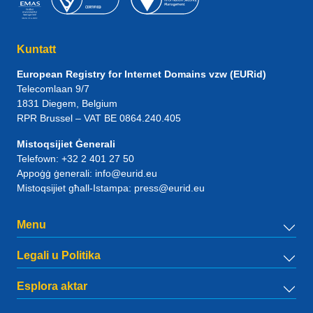
Kuntatt
European Registry for Internet Domains vzw (EURid)
Telecomlaan 9/7
1831
Diegem
, Belgium
RPR Brussel – VAT BE 0864.240.405
Mistoqsijiet Ġenerali
Telefown:
+32 2 401 27 50
Appoġġ ġenerali:
info@eurid.eu
Mistoqsijiet għall-Istampa:
press@eurid.eu
Menu
Legali u Politika
Esplora aktar