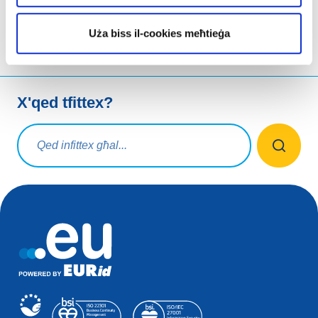
Uża biss il-cookies meħtieġa
X'qed tfittex?
Mistoqsijiet ta' tfittxija