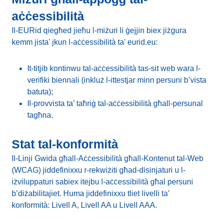
aċċessibilità
Il-EURid qiegħed jieħu l-miżuri li ġejjin biex jiżgura
kemm jista' jkun l-aċċessibilità ta' eurid.eu:
It-titjib kontinwu tal-aċċessibilità tas-sit web wara l-
verifiki biennali (inkluż l-ittestjar minn persuni b’vista
batuta);
Il-provvista ta’ taħriġ tal-aċċessibilità għall-persunal
tagħna.
Stat tal-konformità
Il-Linji Gwida għall-Aċċessibilità għall-Kontenut tal-Web
(WCAG) jiddefinixxu r-rekwiżiti għad-disinjaturi u l-
iżviluppaturi sabiex itejbu l-aċċessibilità għal persuni
b’diżabilitajiet. Huma jiddefinixxu tliet livelli ta’
konformità: Livell A, Livell AA u Livell AAA.