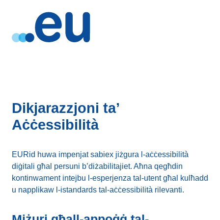
Dikjarazzjoni ta’
Aċċessibilità
EURid huwa impenjat sabiex jiżgura l-aċċessibilità
diġitali għal persuni b’diżabilitajiet. Aħna qegħdin
kontinwament intejbu l-esperjenza tal-utent għal kulħadd
u napplikaw l-istandards tal-aċċessibilità rilevanti.
Miżuri għall-appoġġ tal-