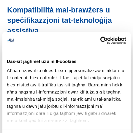
Kompatibilità mal-brawżers u
speċifikazzjoni tat-teknoloġija
assistiva
L-aċċessibilità ta’ eurid.eu tistrieħ fuq it-teknoloġiji li
ġejjin biex taħdem mal-brawżer tal-web partikolari
tiegħek u ma' kwalunkwe teknoloġija jew plugin assistivi
installati fuq il-kompjuter tiegħek:
Das-sit jagħmel użu mill-cookies
Aħna nużaw il-cookies biex nippersonalizzaw ir-riklami u
• HTML • WAI-ARIA • CSS • JavaScript
l-kontenut, biex noffrulek il-faċilitajiet tal-midja soċjali u
biex nistudjaw it-traffiku tas-sit tagħna. Barra minn hekk,
aħna naqsmu l-informazzjoni dwar kif tuża s-sit tagħna
Il-verifika wriet li l-estensjoni WAVE ta’ Chrome / Firefox
mal-imsieħba tal-midja soċjali, tar-riklami u tal-analitika
u l-Għodod ta’ Aċċessibilità għall-Iżviluppaturi ta’
tagħna u dawn jafu jorbtu dil-informazzjoni ma'
Chrome jaħdmu tajjeb mal-kontenut tas-sit web bħala
informazzjoni oħra li diġà tajthom jew li ġabru dwarek
għodod ta’ aċċessibilità (għalkemm din il-lista mhix
meta kont qed tuża s-servizzi tagħhom.
eżawrjenti), kif ukoll il-qarrejja tal-iskrin li ġejjin: JAWS,
NVDA, u VoiceOver (ukoll mhux eżawrjenti).