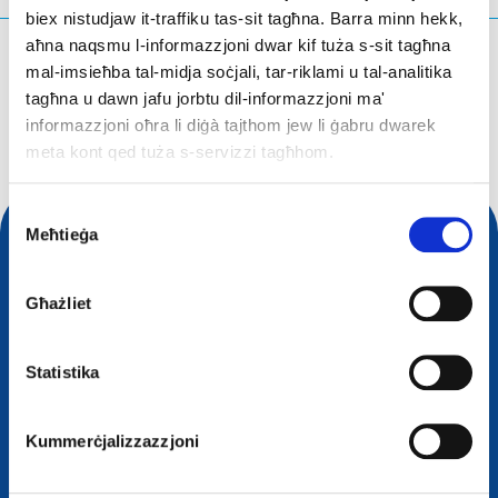
biex nistudjaw it-traffiku tas-sit tagħna. Barra minn hekk,
aħna naqsmu l-informazzjoni dwar kif tuża s-sit tagħna
X'qed tfittex?
mal-imsieħba tal-midja soċjali, tar-riklami u tal-analitika
tagħna u dawn jafu jorbtu dil-informazzjoni ma'
Mistoqsijiet ta' tfittxija
informazzjoni oħra li diġà tajthom jew li ġabru dwarek
meta kont qed tuża s-servizzi tagħhom.
Consent
Meħtieġa
Selection
Għażliet
Statistika
Kummerċjalizzazzjoni
Kuntatt