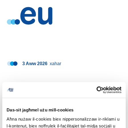
3 Aww 2026
xahar
LinkedIn
Twitter
Facebook
aqsam permezz
Das-sit jagħmel użu mill-cookies
Aħna nużaw il-cookies biex nippersonalizzaw ir-riklami u
l-kontenut, biex noffrulek il-faċilitajiet tal-midja soċjali u