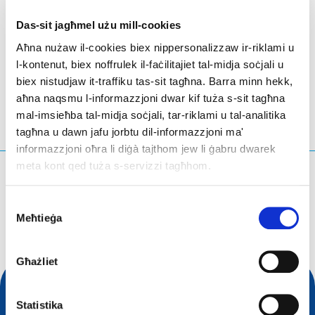
Das-sit jagħmel użu mill-cookies
Aħna nużaw il-cookies biex nippersonalizzaw ir-riklami u
Valencia
- Spanja
l-kontenut, biex noffrulek il-faċilitajiet tal-midja soċjali u
biex nistudjaw it-traffiku tas-sit tagħna. Barra minn hekk,
aħna naqsmu l-informazzjoni dwar kif tuża s-sit tagħna
mal-imsieħba tal-midja soċjali, tar-riklami u tal-analitika
tagħna u dawn jafu jorbtu dil-informazzjoni ma'
informazzjoni oħra li diġà tajthom jew li ġabru dwarek
meta kont qed tuża s-servizzi tagħhom.
X'qed tfittex?
Mistoqsijiet ta' tfittxija
Consent
Meħtieġa
Selection
Għażliet
Statistika