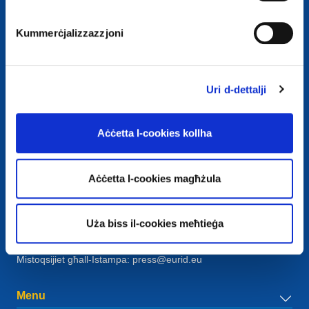
Kummerċjalizzazzjoni
Uri d-dettalji
Kuntatt
Aċċetta l-cookies kollha
European Registry for Internet Domains vzw (EURid)
Telecomlaan 9/7
1831
Diegem
, Belgium
Aċċetta l-cookies magħżula
RPR Brussel – VAT BE 0864.240.405
Mistoqsijiet Ġenerali
Uża biss il-cookies meħtieġa
Telefown:
+32 2 401 27 50
Appoġġ ġenerali:
info@eurid.eu
Mistoqsijiet għall-Istampa:
press@eurid.eu
Menu