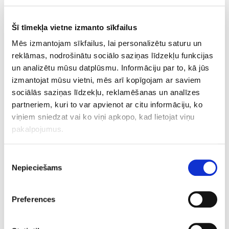
At 19.00
, the evening continues with the ninth annual
.eu Web Awards ceremony
, where this year’s winners
Šī tīmekļa vietne izmanto sīkfailus
will be announced.
Mēs izmantojam sīkfailus, lai personalizētu saturu un
reklāmas, nodrošinātu sociālo saziņas līdzekļu funkcijas
Learn more about the day`s schedule and the topics on
un analizētu mūsu datplūsmu. Informāciju par to, kā jūs
the .eu day page
.
izmantojat mūsu vietni, mēs arī kopīgojam ar saviem
sociālās saziņas līdzekļu, reklamēšanas un analīzes
Please confirm your attendance via
partneriem, kuri to var apvienot ar citu informāciju, ko
marketing@eurid.eu
by 17 October,
including your
viņiem sniedzat vai ko viņi apkopo, kad lietojat viņu
name, company name and title. Please also add any
pakalpojumus.
special dietary requirements, and specify which of the
events you will be attending.
Piekrišanas
Nepieciešams
izvēle
Places are limited!
Preferences
We are looking forward to seeing you at the .eu Day!