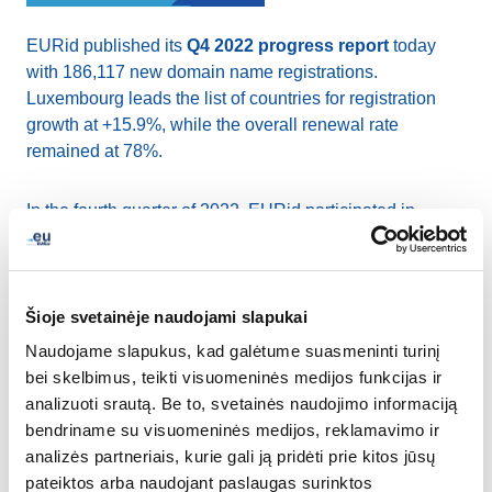
EURid published its
Q4 2022 progress report
today
with 186,117 new domain name registrations.
Luxembourg leads the list of countries for registration
growth at +15.9%, while the overall renewal rate
remained at 78%.
In the fourth quarter of 2022, EURid participated in
codeweek.eu
initiatives in four countries, introducing
around 400 students to the world of coding and robotics.
EURid also signed a
MoU with EUIPO
committing to
join forces in raising awareness about trademarks and
Šioje svetainėje naudojami slapukai
domain names and held its first ever .eu day with
.eu
Naudojame slapukus, kad galėtume suasmeninti turinį
Academy Masterclasses
and announced the
winners
bei skelbimus, teikti visuomeninės medijos funkcijas ir
of the 2022 .eu Web Awards
on 17 November in
analizuoti srautą. Be to, svetainės naudojimo informaciją
Mechelen, Belgium.
bendriname su visuomeninės medijos, reklamavimo ir
analizės partneriais, kurie gali ją pridėti prie kitos jūsų
Read more from [EURid`s Q4 2022 progress report]
pateiktos arba naudojant paslaugas surinktos