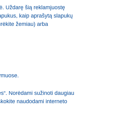
ė. Uždarę šią reklamjuostę
apukus, kaip aprašytą slapukų
ūrėkite žemiau) arba
tymuose.
es“. Norėdami sužinoti daugiau
škokite naudodami interneto