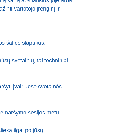
ną kartą apsilankius joje arba į
inti vartotojo įrenginį ir
os šalies slapukus.
sų svetainių, tai techniniai,
ršyti įvairiuose svetainės
nėje naršymo sesijos metu.
šlieka ilgai po jūsų