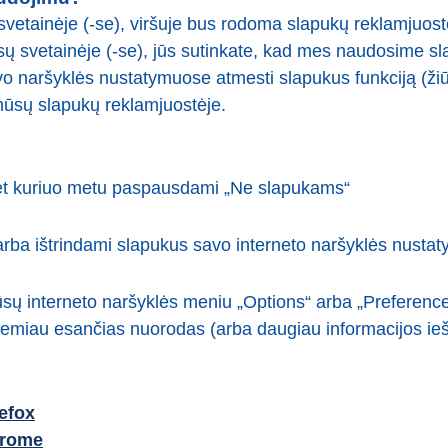
svetainėje (-se), viršuje bus rodoma slapukų reklamjuost
 svetainėje (-se), jūs sutinkate, kad mes naudosime sl
savo naršyklės nustatymuose atmesti slapukus funkciją (ži
ūsų slapukų reklamjuostėje.
 bet kuriuo metu paspausdami „Ne slapukams“
rba ištrindami slapukus savo interneto naršyklės nusta
jūsų interneto naršyklės meniu „Options“ arba „Preferenc
žemiau esančias nuorodas (arba daugiau informacijos ie
efox
hrome