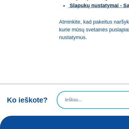
Slapukų nustatymai - Sa
Atminkite, kad pakeitus naršyk
kurie mūsų svetainės puslapiai
nustatymus.
Paieškos užklausa
Ko ieškote?