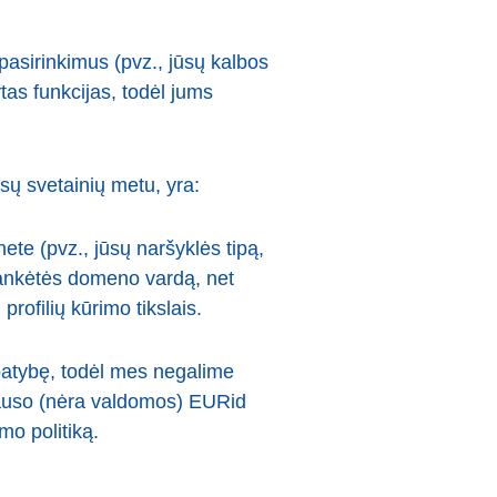
 pasirinkimus (pvz., jūsų kalbos
tas funkcijas, todėl jums
sų svetainių metu, yra:
ete (pvz., jūsų naršyklės tipą,
lankėtės domeno vardą, net
 profilių kūrimo tikslais.
patybę, todėl mes negalime
iklauso (nėra valdomos) EURid
mo politiką.