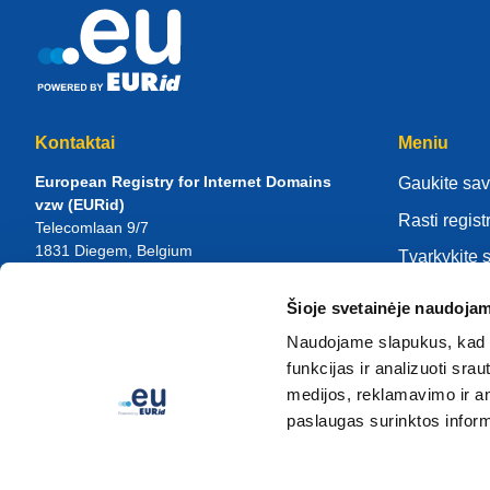
Kontaktai
Meniu
European Registry for Internet Domains
Gaukite sav
vzw (EURid)
Rasti regist
Telecomlaan 9/7
1831
Diegem
, Belgium
Tvarkykite 
RPR Brussel – VAT BE 0864.240.405
Žinių centr
Šioje svetainėje naudojam
Bendrosios užklausos
Apie EURi
Telefonas:
+32 2 401 27 50
Naudojame slapukus, kad g
Bendroji pagalba:
info@eurid.eu
Tapk registr
funkcijas ir analizuoti sr
Žiniasklaidos užklausos:
press@eurid.eu
medijos, reklamavimo ir ana
paslaugas surinktos inform