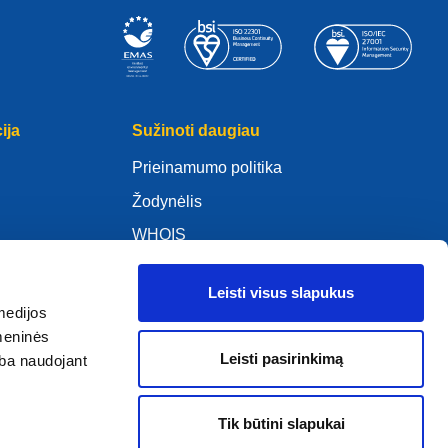
ija
Sužinoti daugiau
Prieinamumo politika
Žodynėlis
WHOIS
Mano .eu
Leisti visus slapukus
medijos
omeninės
Leisti pasirinkimą
arba naudojant
ure Policy
Tik būtini slapukai