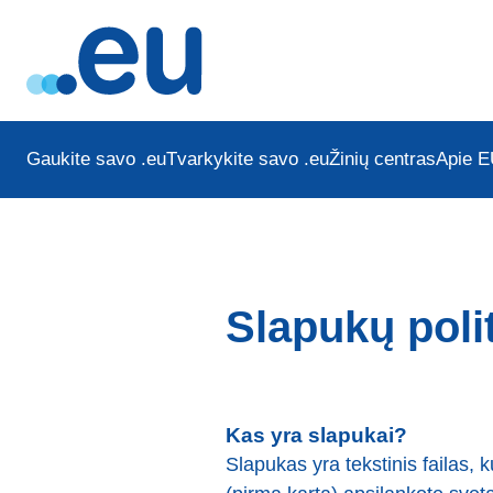
Gaukite savo .eu
Tvarkykite savo .eu
Žinių centras
Apie E
Slapukų poli
Kas yra slapukai?
Slapukas yra tekstinis failas, k