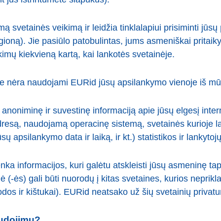
ą svetainės veikimą ir leidžia tinklalapiui prisiminti jūsų
gioną). Jie pasiūlo patobulintas, jums asmeniškai pritaiky
kimų kiekvieną kartą, kai lankotės svetainėje.
rie nėra naudojami EURid jūsų apsilankymo vienoje iš mū
 anoniminę ir suvestinę informaciją apie jūsų elgesį intern
 adresą, naudojamą operacinę sistemą, svetainės kurioje 
sų apsilankymo data ir laiką, ir kt.) statistikos ir lankytojų
ka informacijos, kuri galėtu atskleisti jūsų asmeninę ta
nė (-ės) gali būti nuorodų į kitas svetaines, kurios nepr
rodos ir kištukai). EURid neatsako už šių svetainių privatu
audojimu?