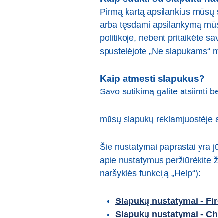
Pirmą kartą apsilankius mūsų 
arba tęsdami apsilankymą mūsų
politikoje, nebent pritaikėte 
spustelėjote „Ne slapukams“ m
Kaip atmesti slapukus?
Savo sutikimą galite atsiimti
mūsų slapukų reklamjuostėje a
Šie nustatymai paprastai yra 
apie nustatymus peržiūrėkite 
naršyklės funkciją „Help“):
Slapukų nustatymai - Fir
Slapukų nustatymai - C