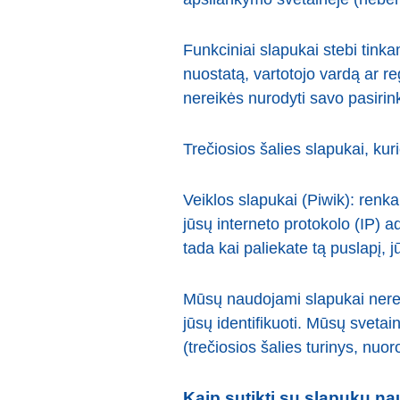
Funkciniai slapukai stebi tinkam
nuostatą, vartotojo vardą ar re
nereikės nurodyti savo pasirin
Trečiosios šalies slapukai, ku
Veiklos slapukai (Piwik): renka
jūsų interneto protokolo (IP)
tada kai paliekate tą puslapį, jū
Mūsų naudojami slapukai neren
jūsų identifikuoti. Mūsų svetai
(trečiosios šalies turinys, nuo
Kaip sutikti su slapuku n