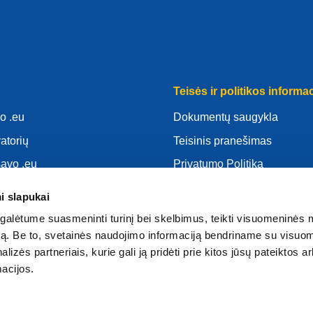
Teisės ir politikos informac
o .eu
Dokumentų saugykla
ratorių
Teisinis pranešimas
savo .eu
Privatumo Politika
as
BDAR
i slapukai
d
Slapukų politika
alėtume suasmeninti turinį bei skelbimus, teikti visuomeninės 
atoriumi
Articles of Association
autą. Be to, svetainės naudojimo informaciją bendriname su visu
lizės partneriais, kurie gali ją pridėti prie kitos jūsų pateiktos 
EURid Responsible Disclos
acijos.