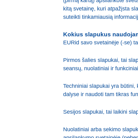
(pirmą kartą) apsilankote sveta
kitą svetainę, kuri atpažįsta sl
suteikti tinkamiausią informaciją
Kokius slapukus naudoj
EURid savo svetainėje (-se) ta
Pirmos šalies slapukai, tai sla
seansų, nuolatiniai ir funkcinia
Techniniai slapukai yra būtini,
dalyse ir naudoti tam tikras fun
Sesijos slapukai, tai laikini sl
Nuolatiniai arba sekimo slapukai 
apsilankymo svetainėje (nebent