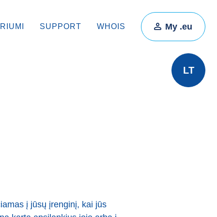
My .eu
RIUMI
SUPPORT
WHOIS
LT
iamas į jūsų įrenginį, kai jūs