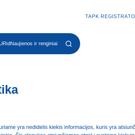
TAPK REGISTRATO
URid
Naujienos ir renginiai
tika
uriame yra nedidelis kiekis informacijos, kuris yra atsiunč