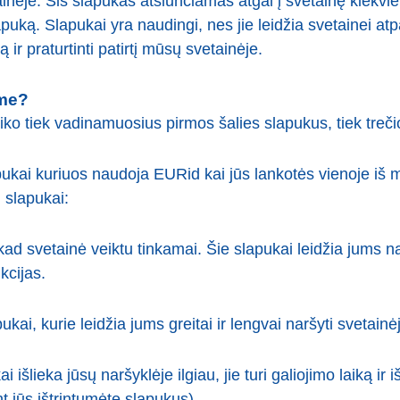
inėje. Šis slapukas atsiunčiamas atgal į svetainę kiekvie
apuką. Slapukai yra naudingi, nes jie leidžia svetainei atpaž
 ir praturtinti patirtį mūsų svetainėje.
ame?
iko tiek vadinamuosius pirmos šalies slapukus, tiek treči
pukai kuriuos naudoja EURid kai jūs lankotės vienoje iš mū
i slapukai:
 kad svetainė veiktu tinkamai. Šie slapukai leidžia jums na
kcijas.
apukai, kurie leidžia jums greitai ir lengvai naršyti svetai
išlieka jūsų naršyklėje ilgiau, jie turi galiojimo laiką ir i
 jūs ištrintumėte slapukus).