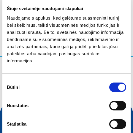
Šioje svetainėje naudojami slapukai
Naudojame slapukus, kad galėtume suasmeninti turinį
Stockholm
- Švedija
bei skelbimus, teikti visuomeninės medijos funkcijas ir
analizuoti srautą. Be to, svetainės naudojimo informaciją
bendriname su visuomeninės medijos, reklamavimo ir
analizės partneriais, kurie gali ją pridėti prie kitos jūsų
pateiktos arba naudojant paslaugas surinktos
informacijos.
Ko ieškote?
Paieškos užklausa
Sutikimo
Būtini
pasirinkimas
Nuostatos
Statistika