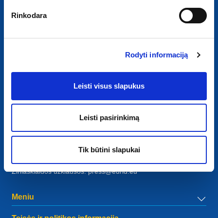
Rinkodara
Rodyti informaciją
Kontaktai
Leisti visus slapukus
European Registry for Internet Domains vzw (EURid)
Telecomlaan 9/7
1831
Diegem
, Belgium
Leisti pasirinkimą
RPR Brussel – VAT BE 0864.240.405
Bendrosios užklausos
Tik būtini slapukai
Telefonas:
+32 2 401 27 50
Bendroji pagalba:
info@eurid.eu
Žiniasklaidos užklausos:
press@eurid.eu
Meniu